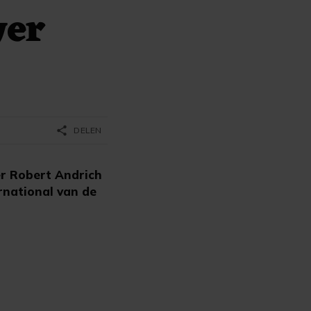
yer
share
DELEN
r Robert Andrich
rnational van de