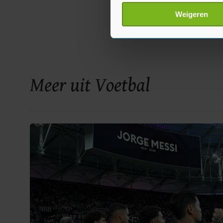
Lees meer over hoe uw perso
Weigeren
toestemming op elk moment wi
Met cookies werkt onze websi
ons cookiebeleid bekijken en 
Meer uit Voetbal