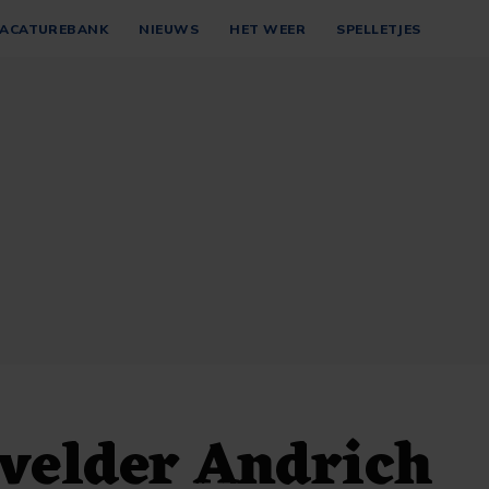
ACATUREBANK
NIEUWS
HET WEER
SPELLETJES
velder Andrich