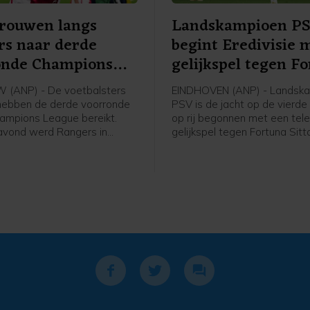
Vrouwen langs
Landskampioen P
rs naar derde
begint Eredivisie 
onde Champions
gelijkspel tegen F
e
(ANP) - De voetbalsters
EINDHOVEN (ANP) - Landsk
hebben de derde voorronde
PSV is de jacht op de vierde 
ampions League bereikt.
op rij begonnen met een tele
avond werd Rangers in
gelijkspel tegen Fortuna Sitt
 met 2-1 verslagen in de
ploeg van trainer Peter Bosz
 een mini-toernooi in de
in het eigen Philips Stadion 
orronde. In dat toernooitje
achterstand om in een 2-1-
woensdag, ook in Schotland,
voorsprong, maar Edouard M
an het Deense Brøndby.
bracht de ploeg uit Sittard i
blessuretijd op gelijke hoogt