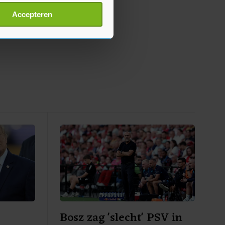
t
detailgedeelte
in. U kunt uw
Accepteren
p onze cookiepagina kun je
Bosz zag 'slecht' PSV in