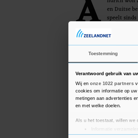
A
ndrich won a
en Duitse b
speelt sinds
Daarvoor wa
Berlin.
Toestemming
Verantwoord gebruik van u
Wij en
onze 1022 partners
v
cookies om informatie op uw 
metingen aan advertenties en
en met welke doelen.
Als u het toestaat, willen we
Informatie verzamelen
Uw apparaat identific