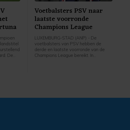
SV
Voetbalsters PSV naar
met
laatste voorronde
ortuna
Champions League
ampioen
LUXEMBURG-STAD (ANP) - De
landstitel
voetbalsters van PSV hebben de
urstellend
derde en laatste voorronde van de
ard. De
Champions League bereikt. In
 draaide
Luxemburg versloeg de ploeg van
een
trainer Kasper Kurland HJK Helsinki in
de tweede ronde met 3-1, dankzij drie
ichut
treffers van Liz Rijsbergen.
n de
e.