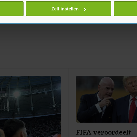
onlijke gegevens worden verwerkt en stel uw voorkeuren in he
Zelf instellen
jzigen of intrekken in de Cookieverklaring.
te beter en wordt jouw bezoek makkelijker en persoonlijker. O
je gemaakte keuze altijd wijzigen of intrekken.
FIFA veroordeelt