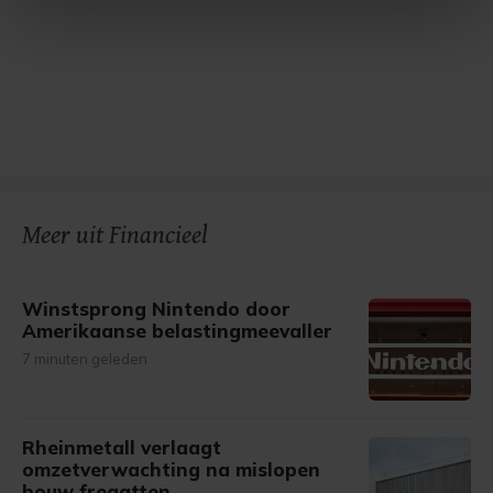
intrekken in de Cookieverklaring.
Met cookies werkt onze website beter en wordt jouw
bezoek makkelijker en persoonlijker. Op
onze cookiepagina kun je ons cookiebeleid bekijken en je
gemaakte keuze altijd wijzigen of intrekken.
Meer uit Financieel
Winstsprong Nintendo door
Amerikaanse belastingmeevaller
7 minuten geleden
Rheinmetall verlaagt
omzetverwachting na mislopen
bouw fregatten