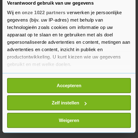
Verantwoord gebruik van uw gegevens
De ministeries van Economische Zaken en
Wij en
onze 1022 partners
verwerken je persoonlijke
gegevens (bijv. uw IP-adres) met behulp van
Klimaat (EZK) en Justitie en Veiligheid (J&V)
technologieën zoals cookies om informatie op uw
werken al langer aan een wetswijziging om de
apparaat op te slaan en te gebruiken met als doel
maximale betaaltermijn van grote bedrijven aan
gepersonaliseerde advertenties en content, metingen aan
kleinere ondernemingen te verkorten. Ze mikken
advertenties en content, inzicht in publiek en
daarbij op een termijn van dertig in plaats van
productontwikkeling. U kunt kiezen wie uw gegevens
zestig dagen.
gebruikt en met welke doelen.
Als u het toestaat, willen we ook graag:
Accepteren
Informatie verzamelen over uw geografische
locatie, die tot een paar meter nauwkeurig kan zijn
Uw apparaat identificeren door het actief te
Zelf instellen
scannen op specifieke eigenschappen (fingerprinting)
Lees meer over hoe uw persoonlijke gegevens worden
Weigeren
verwerkt en stel uw voorkeuren in het
detailgedeelte
in.
U kunt uw toestemming op elk moment wijzigen of