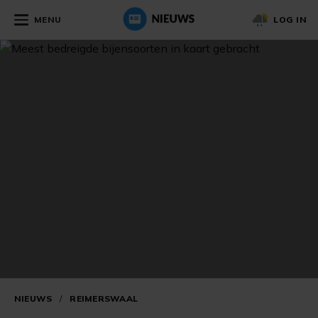
MENU
LOG IN
NIEUWS
/
REIMERSWAAL