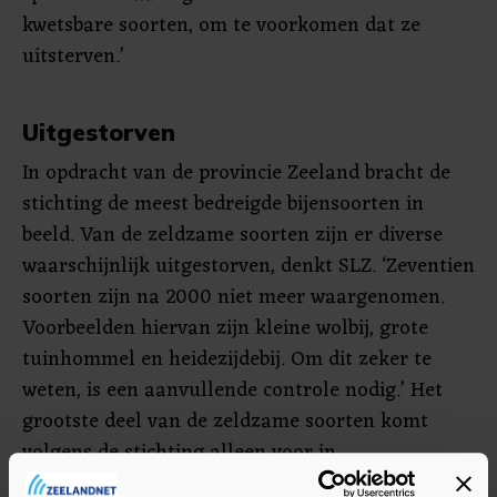
kwetsbare soorten, om te voorkomen dat ze
uitsterven.’
Uitgestorven
In opdracht van de provincie Zeeland bracht de
stichting de meest bedreigde bijensoorten in
beeld. Van de zeldzame soorten zijn er diverse
waarschijnlijk uitgestorven, denkt SLZ. ‘Zeventien
soorten zijn na 2000 niet meer waargenomen.
Voorbeelden hiervan zijn kleine wolbij, grote
tuinhommel en heidezijdebij. Om dit zeker te
weten, is een aanvullende controle nodig.’ Het
grootste deel van de zeldzame soorten komt
volgens de stichting alleen voor in
natuurgebieden. ‘Uit het agrarisch landschap zijn