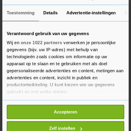
deze bijen vrijwel volledig verdwenen. Een
uitzondering daarop is de knautiabij aan de rand
Toestemming
Details
Advertentie-instellingen
Ov
van Terneuzen.’
Verantwoord gebruik van uw gegevens
Bijenhotels
Wij en
onze 1022 partners
verwerken je persoonlijke
Bloemrijke tuinen met veel inheemse planten
gegevens (bijv. uw IP-adres) met behulp van
technologieën zoals cookies om informatie op uw
kunnen belangrijke leefgebieden voor bijen zijn.
apparaat op te slaan en te gebruiken met als doel
Het aanleggen van bloemrijke plekken, zoals
gepersonaliseerde advertenties en content, metingen aan
bloemranden, helpen de bij. Ook het behouden en
advertenties en content, inzicht in publiek en
creëren van nestplekken, zoals nestheuvels, open
productontwikkeling. U kunt kiezen wie uw gegevens
plekken in de vegetatie en bijenhotels, dragen bij
gebruikt en met welke doelen.
aan het welzijn van de diertjes.
Als u het toestaat, willen we ook graag:
Accepteren
Het rapport is in te zien op de website van
Informatie verzamelen over uw geografische
locatie, die tot een paar meter nauwkeurig kan zijn
Stichting Landschapsbeheer Zeeland.
Uw apparaat identificeren door het actief te
Zelf instellen