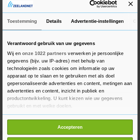
maatschappelijke problemen.
Toestemming
Details
Advertentie-instellingen
Ov
Verantwoord gebruik van uw gegevens
Wij en
onze 1022 partners
verwerken je persoonlijke
gegevens (bijv. uw IP-adres) met behulp van
technologieën zoals cookies om informatie op uw
apparaat op te slaan en te gebruiken met als doel
gepersonaliseerde advertenties en content, metingen aan
advertenties en content, inzicht in publiek en
productontwikkeling. U kunt kiezen wie uw gegevens
gebruikt en met welke doelen.
Als u het toestaat, willen we ook graag:
Accepteren
Informatie verzamelen over uw geografische
locatie, die tot een paar meter nauwkeurig kan zijn