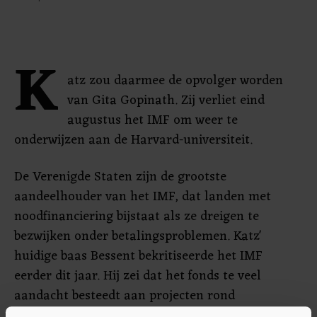
K
atz zou daarmee de opvolger worden
van Gita Gopinath. Zij verliet eind
augustus het IMF om weer te
onderwijzen aan de Harvard-universiteit.
De Verenigde Staten zijn de grootste
aandeelhouder van het IMF, dat landen met
noodfinanciering bijstaat als ze dreigen te
bezwijken onder betalingsproblemen. Katz'
huidige baas Bessent bekritiseerde het IMF
eerder dit jaar. Hij zei dat het fonds te veel
aandacht besteedt aan projecten rond
klimaatverandering, genderkwesties en