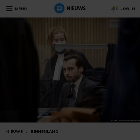
MENU
LOG IN
NIEUWS
/
BINNENLAND