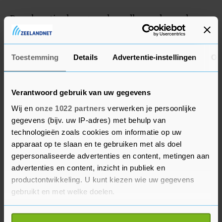
De cabaretier kreeg na de veelbesproken column
duizenden doodsbedreigingen. Hij stelde eerder
dat de politie hem heel goed heeft geholpen in
die periode.
Toestemming
Details
Advertentie-instellingen
Ov
Verantwoord gebruik van uw gegevens
Wij en
onze 1022 partners
verwerken je persoonlijke
gegevens (bijv. uw IP-adres) met behulp van
technologieën zoals cookies om informatie op uw
apparaat op te slaan en te gebruiken met als doel
gepersonaliseerde advertenties en content, metingen aan
advertenties en content, inzicht in publiek en
productontwikkeling. U kunt kiezen wie uw gegevens
gebruikt en met welke doelen.
Als u het toestaat, willen we ook graag: