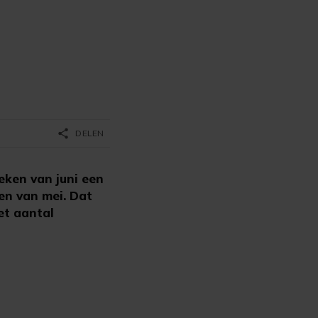
share
DELEN
ken van juni een
en van mei. Dat
et aantal