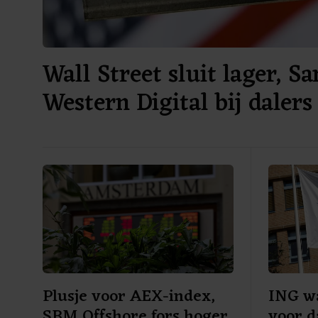
Wall Street sluit lager, S
Western Digital bij dalers
Plusje voor AEX-index,
ING w
SBM Offshore fors hoger
voor d