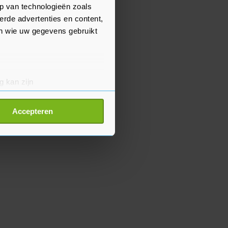
p van technologieën zoals
erde advertenties en content,
en wie uw gegevens gebruikt
g kan zijn
erprinting)
t
detailgedeelte
in. U kunt uw
Accepteren
p onze cookiepagina kun je