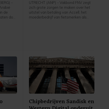
moeder
ERG) -
UTRECHT (ANP) - Vakbond FNV zegt
-Arabië
zich grote zorgen te maken over het
in de
uitstel van betaling van Accell, het
vaten door
moederbedrijf van fietsmerken als
ten en de
Babboe en Batavus. Woensdag
 Hormuz,
meldde de internationale fietsfabrikant
na cijfers
met hoofdkantoor in Amsterdam dat
het uitstel is verleend aan zijn
gens
Nederlandse entiteiten. Dit brengt
inds 1985
voor de 234 werknemers in Nederland
nd geen
grote onzekerheid met zich mee over
hun baan, inkomen en toekomst, aldus
de grootste vakbond van Nederland.
o
Chipbedrijven Sandisk en
Western Digital onderuit