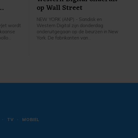
op Wall Street
NEW YORK (ANP) - Sandisk en
yJet wordt
Western Digital zijn donderdag
ikaanse
onderuitgegaan op de beurzen in New
ollo
York. De fabrikanten van
n bedrag
geheugenchips en
ekend ruim
dataopslagapparatuur deden
lt 7,15
afgelopen kwartaal opnieuw goede
en voor
zaken door de sterke groei van
datacenters voor kunstmatige
intelligentie (AI). De vooruitzichten van
beide bedrijven voor het huidige
kwartaal voldeden echter niet aan de
hoge marktverwachtingen. Sandisk
zakte 13 procent en Western Digital
raakte 19 procent kwijt. Beide
aandelen zijn dit jaar hard gestegen
door de AI-opmars.
TV
MOBIEL