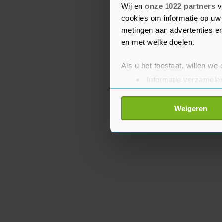
met de verkoop. Dat is i
Wij en
onze 1022 partners
v
cookies om informatie op uw 
kopers geregeld wordt."
metingen aan advertenties en
en met welke doelen.
Als u het toestaat, willen we
Informatie verzamelen
Uw apparaat identific
Lees meer over hoe uw perso
Weigeren
toestemming op elk moment wi
Met cookies werkt onze websi
ons cookiebeleid bekijken en 