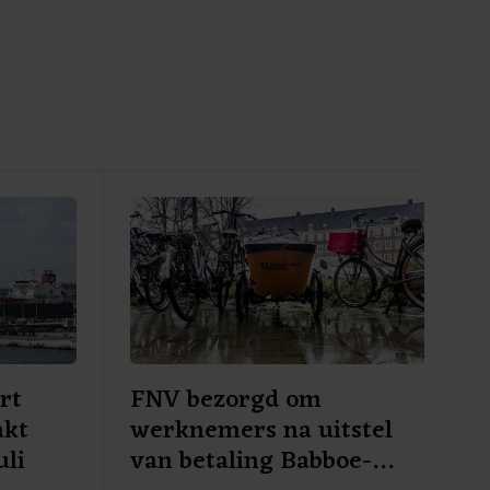
rt
FNV bezorgd om
akt
werknemers na uitstel
uli
van betaling Babboe-