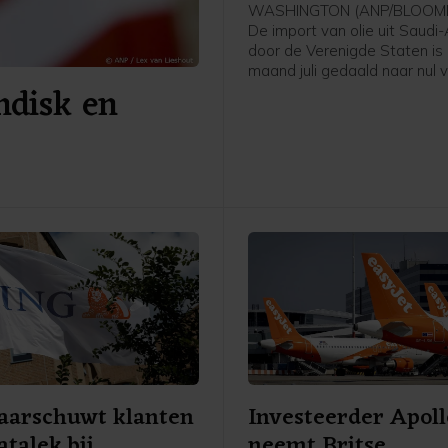
WASHINGTON (ANP/BLOOMB
De import van olie uit Saudi
door de Verenigde Staten is 
maand juli gedaald naar nul 
andisk en
de oorlog in het Midden-Oos
blokkade van de Straat van
aldus persbureau Bloomberg 
van het Amerikaanse
energieministerie. Het is vol
Bloomberg voor het eerst s
dat over een volledige maa
enkel vat Saudische olie is
geïmporteerd in de VS.
aarschuwt klanten
Investeerder Apoll
atalek bij
neemt Britse