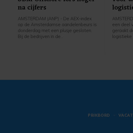
na cijfers
logist
AMSTERDAM (ANP) - De AEX-index
AMSTERDA
op de Amsterdamse aandelenbeurs is
een deel v
donderdag met een plusje gesloten.
geraakt d
Bij de bedrijven in de
logistieke
hoofdgraadmeter was de maritieme
de bank o
oliedienstverlener SBM Offshore een
gespaarde
sterke stijger na goed ontvangen
product he
cijfers en vooruitzichten.
thuisbezor
of barbec
betaalgeg
financiël
van klant
zouden er 
PRIKBORD
VACAT