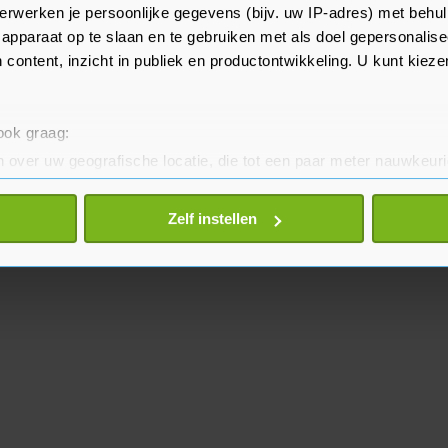
ets wat tussen verkopers en
erwerken je persoonlijke gegevens (bijv. uw IP-adres) met behul
apparaat op te slaan en te gebruiken met als doel gepersonalise
 content, inzicht in publiek en productontwikkeling. U kunt kiez
 ook graag:
 over uw geografische locatie, die tot een paar meter nauwkeuri
eren door het actief te scannen op specifieke eigenschappen (fing
onlijke gegevens worden verwerkt en stel uw voorkeuren in he
Zelf instellen
jzigen of intrekken in de Cookieverklaring.
te beter en wordt jouw bezoek makkelijker en persoonlijker. O
je gemaakte keuze altijd wijzigen of intrekken.