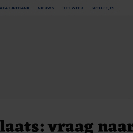
ACATUREBANK
NIEUWS
HET WEER
SPELLETJES
aats: vraag naa