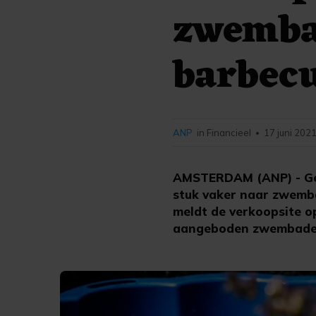
zwembad
barbecu
ANP
in Financieel
17 juni 2021
•
AMSTERDAM (ANP) - Geb
stuk vaker naar zwemba
meldt de verkoopsite o
aangeboden zwembaden