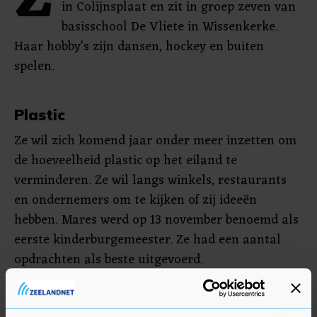
Z
in Colijnsplaat en zit in groep zeven van
basisschool De Vliete in Wissenkerke.
Haar hobby’s zijn dansen, hockey en buiten
spelen.
Plastic
Ze wil zich komend jaar onder meer inzetten om
de hoeveelheid plastic op het eiland te
verminderen. Ze wil langs winkels, restaurants
en ondernemers om te kijken of zij ideeën
hebben. Mares werd op 13 november benoemd als
eerste kinderburgemeester. Ze had een aantal
opdrachten als beste uitgevoerd.