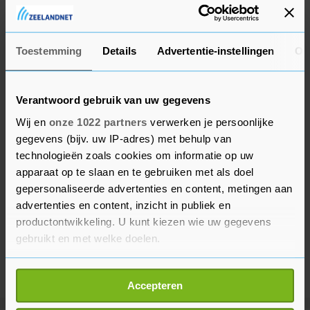
daarna concentreren we ons op de finale van de
Champions League."
Toestemming
Details
Advertentie-instellingen
Ov
Verantwoord gebruik van uw gegevens
Wij en
onze 1022 partners
verwerken je persoonlijke
gegevens (bijv. uw IP-adres) met behulp van
technologieën zoals cookies om informatie op uw
apparaat op te slaan en te gebruiken met als doel
gepersonaliseerde advertenties en content, metingen aan
advertenties en content, inzicht in publiek en
productontwikkeling. U kunt kiezen wie uw gegevens
gebruikt en met welke doelen.
Als u het toestaat, willen we ook graag:
Accepteren
Informatie verzamelen over uw geografische
locatie, die tot een paar meter nauwkeurig kan zijn