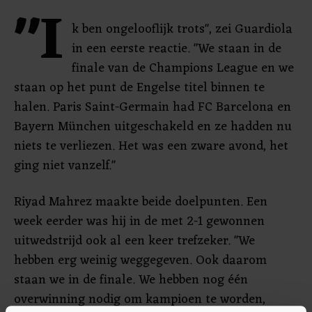
"I
k ben ongelooflijk trots", zei Guardiola
in een eerste reactie. "We staan in de
finale van de Champions League en we
staan op het punt de Engelse titel binnen te
halen. Paris Saint-Germain had FC Barcelona en
Bayern München uitgeschakeld en ze hadden nu
niets te verliezen. Het was een zware avond, het
ging niet vanzelf."
Riyad Mahrez maakte beide doelpunten. Een
week eerder was hij in de met 2-1 gewonnen
uitwedstrijd ook al een keer trefzeker. "We
hebben erg weinig weggegeven. Ook daarom
staan we in de finale. We hebben nog één
overwinning nodig om kampioen te worden,