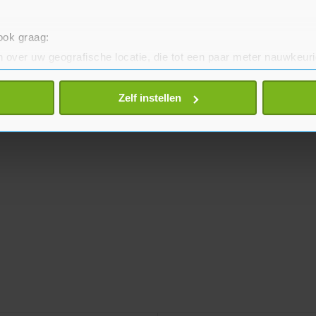
 ook graag:
 over uw geografische locatie, die tot een paar meter nauwkeuri
eren door het actief te scannen op specifieke eigenschappen (fing
onlijke gegevens worden verwerkt en stel uw voorkeuren in he
Zelf instellen
jzigen of intrekken in de Cookieverklaring.
te beter en wordt jouw bezoek makkelijker en persoonlijker. O
je gemaakte keuze altijd wijzigen of intrekken.