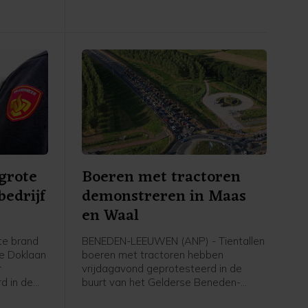
afgesloten. De tunnel is
zaterdagochtend weer vrijgegeven.
 grote
Boeren met tractoren
bedrijf
demonstreren in Maas
en Waal
te brand
BENEDEN-LEEUWEN (ANP) - Tientallen
de Doklaan
boeren met tractoren hebben
r
vrijdagavond geprotesteerd in de
rd in de
buurt van het Gelderse Beneden-
nnel is
Leeuwen (gemeente West Maas en