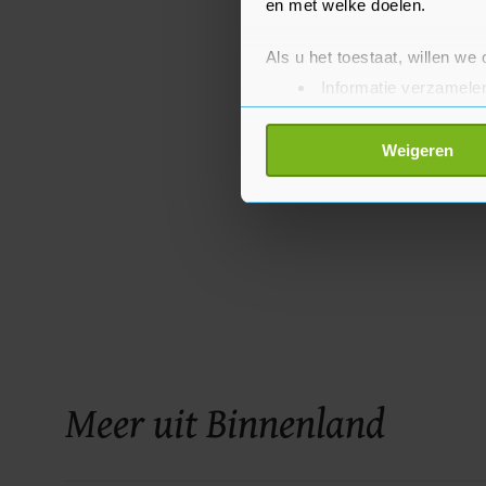
en met welke doelen.
Als u het toestaat, willen we
Informatie verzamelen
Uw apparaat identific
Lees meer over hoe uw perso
Weigeren
toestemming op elk moment wi
Met cookies werkt onze websi
ons cookiebeleid bekijken en 
Meer uit Binnenland