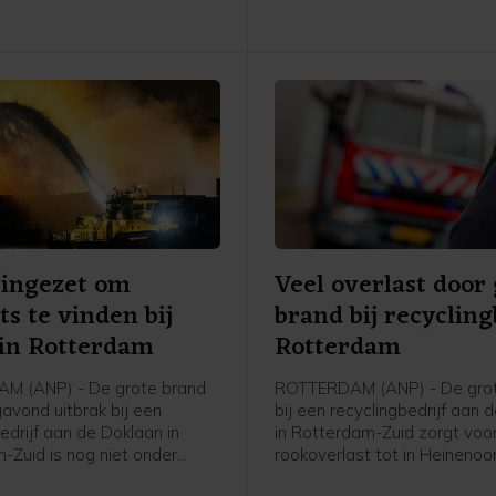
Amsterdam.
 ingezet om
Veel overlast door
ts te vinden bij
brand bij recycling
in Rotterdam
Rotterdam
M (ANP) - De grote brand
ROTTERDAM (ANP) - De gro
gavond uitbrak bij een
bij een recyclingbedrijf aan 
edrijf aan de Doklaan in
in Rotterdam-Zuid zorgt voo
-Zuid is nog niet onder
rookoverlast tot in Heinenoo
aldus de veiligheidsregio. De
Hoeksche Waard. De Maastu