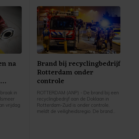
en na
Brand bij recyclingbedrijf
Rotterdam onder
e
controle
braak in
ROTTERDAM (ANP) - De brand bij een
alsmeer
recyclingbedrijf aan de Doklaan in
an vrijdag
Rotterdam-Zuid is onder controle,
meldt de veiligheidsregio. De brand
n gingen
brak vrijdagavond uit en veroorzaakte
rop de
tot ver in de omgeving veel rook- en
g inzette,
stankoverlast. Ook werden de
e politie
Maastunnel en delen van wegen