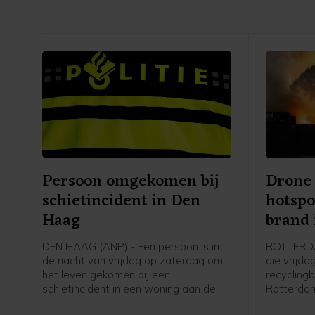
Persoon omgekomen bij
Drone
schietincident in Den
hotspo
Haag
brand 
DEN HAAG (ANP) - Een persoon is in
ROTTERDA
de nacht van vrijdag op zaterdag om
die vrijda
het leven gekomen bij een
recyclingb
schietincident in een woning aan de
Rotterdam
New Yorksingel in Den Haag. Dat
controle, 