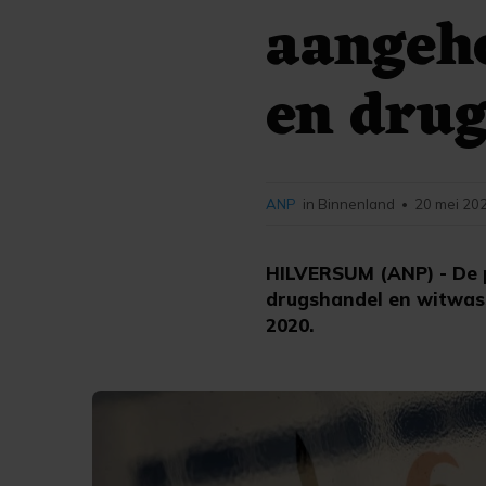
aangeh
en dru
ANP
in Binnenland
20 mei 202
•
HILVERSUM (ANP) - De p
drugshandel en witwass
2020.