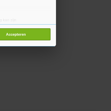
g kan zijn
erprinting)
t
detailgedeelte
in. U kunt uw
Accepteren
p onze cookiepagina kun je