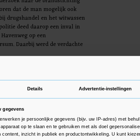
nderzoek naar de brandstichting
oren dat de man mogelijk ook
 bij drugshandel en het witwassen
politie deed daarop een inval in
e Havenweg op een
ersum. Daarbij werd de verdachte
elheid drugs aangetroffen. Ook
en bij zich. Het bedrijfspand
den, was illegaal ingericht als
Details
Advertentie-instellingen
derzoekt de mogelijkheden tot
w gegevens
erwerken je persoonlijke gegevens (bijv. uw IP-adres) met behul
apparaat op te slaan en te gebruiken met als doel gepersonalise
 content, inzicht in publiek en productontwikkeling. U kunt kiez