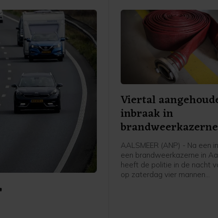
Viertal aangehoud
inbraak in
brandweerkazern
Aalsmeer
AALSMEER (ANP) - Na een in
een brandweerkazerne in A
heeft de politie in de nacht v
op zaterdag vier mannen
r
aangehouden. De verdachte
er in een auto vandoor, waa
politie een korte achtervolgin
zegt een woordvoerder van d