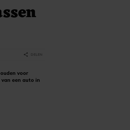
assen
share
DELEN
houden voor
 van een auto in