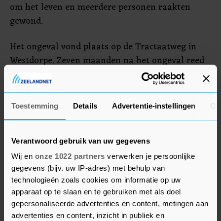
om het leven en meerdere personen raakten
gewond.
Het ongeval vond plaats op de Tractaatweg in
Westdorpe. Zeven maanden na het ongeval reed
de man nog eens 161 kilometer per uur op een
weg waar 100 is toegestaan. Het gerechtshof
legde hem hiervoor een boete op van 750 euro en
Toestemming
Details
Advertentie-instellingen
Ov
een rijontzegging van twee maanden. Daar
bovenop legde het hof een voorwaardelijke
gevangenisstraf op van twee weken met een
Verantwoord gebruik van uw gegevens
proeftijd van twee jaar.
Wij en
onze 1022 partners
verwerken je persoonlijke
gegevens (bijv. uw IP-adres) met behulp van
technologieën zoals cookies om informatie op uw
apparaat op te slaan en te gebruiken met als doel
gepersonaliseerde advertenties en content, metingen aan
advertenties en content, inzicht in publiek en