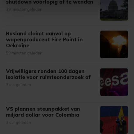
shutdown voorlopig af te wenden
intrekken in de Cookieverklaring.
39 minuten geleden
Met cookies werkt onze website beter en wordt jouw
bezoek makkelijker en persoonlijker. Op
Rusland claimt aanval op
onze cookiepagina kun je ons cookiebeleid bekijken en je
wapenproducent Fire Point in
gemaakte keuze altijd wijzigen of intrekken.
Oekraïne
59 minuten geleden
Vrijwilligers ronden 100 dagen
isolatie voor ruimteonderzoek af
3 uur geleden
VS plannen steunpakket van
miljard dollar voor Colombia
3 uur geleden