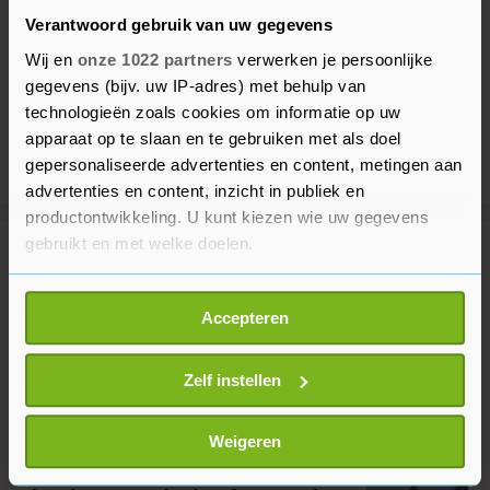
Verantwoord gebruik van uw gegevens
Wij en
onze 1022 partners
verwerken je persoonlijke
gegevens (bijv. uw IP-adres) met behulp van
technologieën zoals cookies om informatie op uw
apparaat op te slaan en te gebruiken met als doel
gepersonaliseerde advertenties en content, metingen aan
advertenties en content, inzicht in publiek en
productontwikkeling. U kunt kiezen wie uw gegevens
gebruikt en met welke doelen.
Meer uit Buitenland
Als u het toestaat, willen we ook graag:
Accepteren
Informatie verzamelen over uw geografische
Senaat VS stemt in met
locatie, die tot een paar meter nauwkeurig kan zijn
benoeming Blanche als
justitieminister
Uw apparaat identificeren door het actief te
Zelf instellen
scannen op specifieke eigenschappen (fingerprinting)
6 minuten geleden
Lees meer over hoe uw persoonlijke gegevens worden
Weigeren
verwerkt en stel uw voorkeuren in het
detailgedeelte
in.
Senaat VS neemt wet aan om
U kunt uw toestemming op elk moment wijzigen of