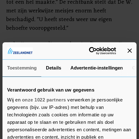
tot een hel maakte." De rechtbank stelt dat De W.
met zijn werkwijze meisjes enorm heeft
beschadigd. "U heeft steeds weer uw eigen
behoefte vooropgesteld."
Ook zijn voormalige goede vriendinnen en zijn
toenmalige vriendin werden de dupe. De impact
op de doorgaans kwetsbare slachtoffers was
Toestemming
Details
Advertentie-instellingen
Ov
groot. Veel van hen zochten psychologische hulp,
sommigen kregen suïcidale gedachten.
Verantwoord gebruik van uw gegevens
Minder toerekeningsvatbaar
Wij en
onze 1022 partners
verwerken je persoonlijke
gegevens (bijv. uw IP-adres) met behulp van
Uit rapportages blijkt dat De W. een
technologieën zoals cookies om informatie op uw
autismespectrumstoornis, borderline en een
apparaat op te slaan en te gebruiken met als doel
seksuele afwijking heeft. Hij ontwikkelde volgens
gepersonaliseerde advertenties en content, metingen aan
de rechtbank een seksuele drang waar hij steeds
advertenties en content, inzicht in publiek en