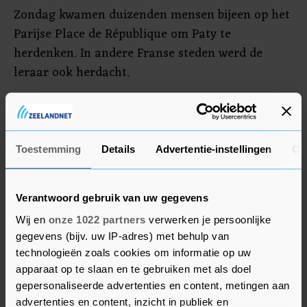
Zondag kwamen duizenden mensen bijeen op het
Parijse Place de République om Paty te
herdenken. In andere Franse steden werd de
leraar ook herdacht.
De 18-jarige Tsjetsjeense moslimextremist
Abdoellakh Anzorov werd door de politie
doodgeschoten na de moord. De Franse justitie
Toestemming
Details
Advertentie-instellingen
Ov
vervolgt zeven verdachten, onder wie twee
scholieren van 14 en 15 jaar, voor een
Verantwoord gebruik van uw gegevens
"samenzwering om een terroristische moord te
plegen".
Wij en
onze 1022 partners
verwerken je persoonlijke
gegevens (bijv. uw IP-adres) met behulp van
technologieën zoals cookies om informatie op uw
apparaat op te slaan en te gebruiken met als doel
gepersonaliseerde advertenties en content, metingen aan
advertenties en content, inzicht in publiek en