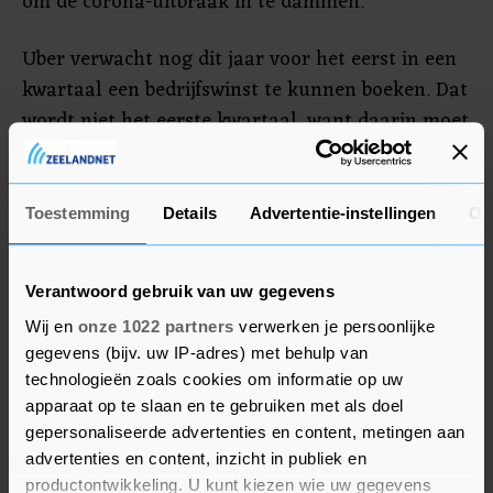
om de corona-uitbraak in te dammen.
Uber verwacht nog dit jaar voor het eerst in een
kwartaal een bedrijfswinst te kunnen boeken. Dat
wordt niet het eerste kwartaal, want daarin moet
het bedrijf flink wat extra kosten maken. Als
gevolg van een gerechtelijke uitspraak in het
Verenigd Koninkrijk, waar het bedrijf al zijn
Toestemming
Details
Advertentie-instellingen
Ov
bestuurders als 'workers' gaat behandelen, moet
het die chauffeurs met terugwerkende kracht
Verantwoord gebruik van uw gegevens
meer gaan betalen.
Wij en
onze 1022 partners
verwerken je persoonlijke
gegevens (bijv. uw IP-adres) met behulp van
technologieën zoals cookies om informatie op uw
apparaat op te slaan en te gebruiken met als doel
gepersonaliseerde advertenties en content, metingen aan
advertenties en content, inzicht in publiek en
productontwikkeling. U kunt kiezen wie uw gegevens