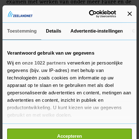
examen met werken van onder meer Fauré en de
Carmen Fantasie van François Borne.Sinds
september 2020 studeert Lise aan het
Conservatorium van Rotterdam (Codarts), waar
Toestemming
Details
Advertentie-instellingen
Ov
ze als hoofdvak Dwarsfluit volgt met daarnaast
als bijvak Piccolo.Lise volgde masterclasses bij
o.a. Aldo Baerten, Peter Verhoyen, Emily Beynon
Verantwoord gebruik van uw gegevens
en Valerie Debaele. Daarnaast heeft ze meerdere
Wij en
onze 1022 partners
verwerken je persoonlijke
keren deelgenomen aan het International Flute
gegevens (bijv. uw IP-adres) met behulp van
technologieën zoals cookies om informatie op uw
Seminar Brugge (IFSB) en bij de Nederlandse
apparaat op te slaan en te gebruiken met als doel
Fluit Academie (Neflac). Lise won diverse
gepersonaliseerde advertenties en content, metingen aan
nationale en internationale prijzen. Lise heeft
advertenties en content, inzicht in publiek en
van 2013-2019 meegespeeld in het Zeeuws Jeugd-
productontwikkeling. U kunt kiezen wie uw gegevens
en Studentenorkest. Sinds 2021 maakt ze
gebruikt en met welke doelen.
onderdeel uit van het Divertimento trio (viool,
Als u het toestaat, willen we ook graag:
fluit, piano). De afgelopen jaren heeft zij haar
Accepteren
Informatie verzamelen over uw geografische