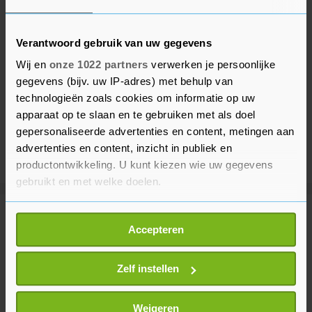
Verantwoord gebruik van uw gegevens
Wij en
onze 1022 partners
verwerken je persoonlijke
gegevens (bijv. uw IP-adres) met behulp van
technologieën zoals cookies om informatie op uw
apparaat op te slaan en te gebruiken met als doel
gepersonaliseerde advertenties en content, metingen aan
advertenties en content, inzicht in publiek en
productontwikkeling. U kunt kiezen wie uw gegevens
gebruikt en met welke doelen.
Als u het toestaat, willen we ook graag:
Meer uit Beveland
Accepteren
Informatie verzamelen over uw geografische
locatie, die tot een paar meter nauwkeurig kan zijn
Spoedhulp bij medische
Uw apparaat identificeren door het actief te
Zelf instellen
noodsituatie in Colijnsplaat
scannen op specifieke eigenschappen (fingerprinting)
8 maanden geleden
Lees meer over hoe uw persoonlijke gegevens worden
Weigeren