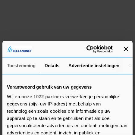
Toestemming
Details
Advertentie-instellingen
Ov
Verantwoord gebruik van uw gegevens
Wij en
onze 1022 partners
verwerken je persoonlijke
Meer uit Beveland
gegevens (bijv. uw IP-adres) met behulp van
technologieën zoals cookies om informatie op uw
Spoedhulp bij medische
apparaat op te slaan en te gebruiken met als doel
noodsituatie in Colijnsplaat
gepersonaliseerde advertenties en content, metingen aan
8 maanden geleden
advertenties en content, inzicht in publiek en