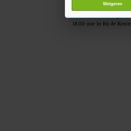
bekend.
Lees meer over hoe uw perso
Weigeren
toestemming op elk moment wi
Het letterfeest is op wo
18.00 uur in Bij de Kost
Met cookies werkt onze websi
ons cookiebeleid bekijken en 