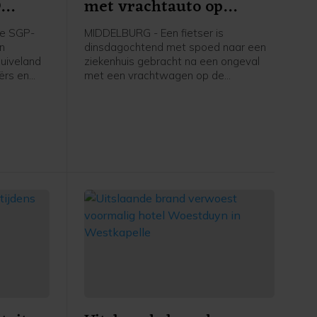
9
met vrachtauto op
apelle
Schroeweg Middelburg
e SGP-
MIDDELBURG - Een fietser is
en
dinsdagochtend met spoed naar een
uiveland
ziekenhuis gebracht na een ongeval
ërs en
met een vrachtwagen op de
ers in
Schroeweg in Middelburg.
kstofplan
 de
ze maand.