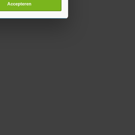
t
detailgedeelte
in. U kunt uw
Accepteren
p onze cookiepagina kun je