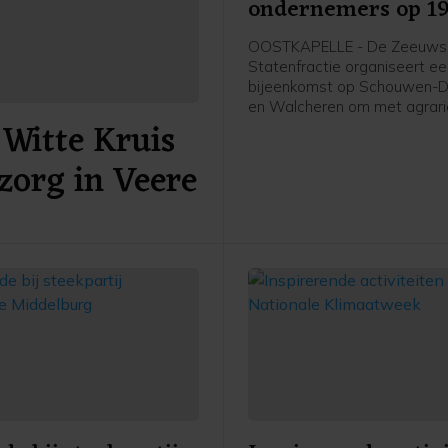
ondernemers op 1
november in Oostk
OOSTKAPELLE - De Zeeuws
Statenfractie organiseert e
bijeenkomst op Schouwen-D
en Walcheren om met agrari
Witte Kruis
andere (recreatie-)ondernem
gesprek te gaan over het Sti
zorg in Veere
2025. Dit plan presenteerde
provincie Zeeland eerder de