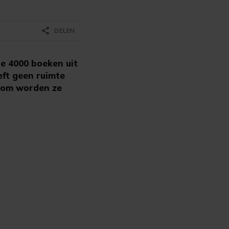
share
DELEN
e 4000 boeken uit
eft geen ruimte
arom worden ze