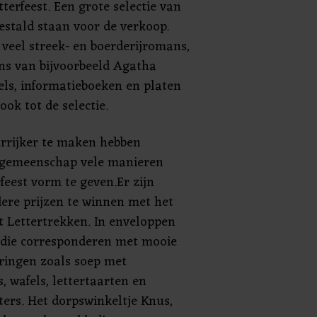
terfeest. Een grote selectie van
estald staan voor de verkoop.
 veel streek- en boerderijromans,
s van bijvoorbeeld Agatha
els, informatieboeken en platen
ok tot de selectie.
rrijker te maken hebben
rkgemeenschap vele manieren
feest vorm te geven.Er zijn
ere prijzen te winnen met het
 Lettertrekken. In enveloppen
n die corresponderen met mooie
eringen zoals soep met
s, wafels, lettertaarten en
ters. Het dorpswinkeltje Knus,