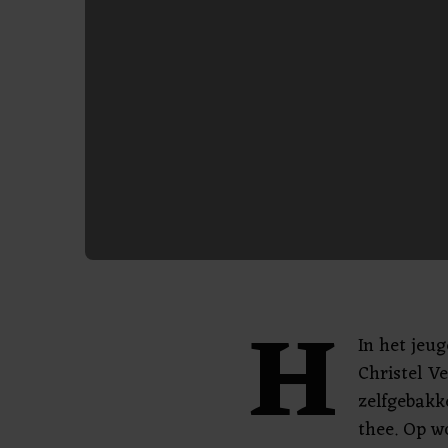
H
In het jeu
Christel V
zelfgebakk
thee. Op w