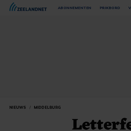
ABONNEMENTEN
PRIKBORD
V
NIEUWS
/
MIDDELBURG
Letterf