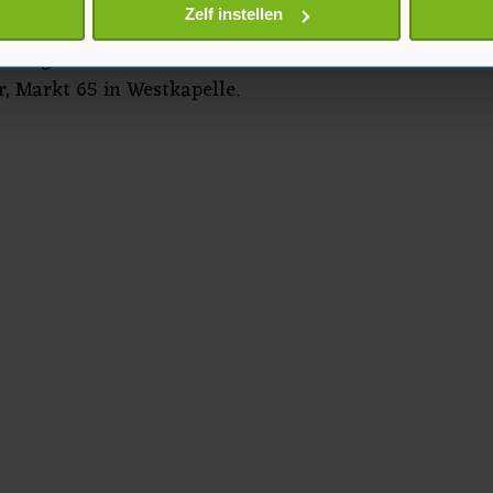
onlijke gegevens worden verwerkt en stel uw voorkeuren in he
Zelf instellen
jzigen of intrekken in de Cookieverklaring.
ensdag 20 oktober van 10.00 –
er, Markt 65 in Westkapelle.
te beter en wordt jouw bezoek makkelijker en persoonlijker. O
je gemaakte keuze altijd wijzigen of intrekken.