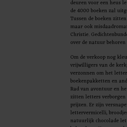
deuren voor een heus let
de 4000 boeken zal uitg
Tussen de boeken zitten
maar ook misdaadroman
Christie. Gedichtenbund
over de natuur behoren o
Om de verkoop nog kleu
vrijwilligers van de ke
verzonnen om het letter
boekenpakketten en and
Rad van avontuur en het
zitten letters verborge
prijzen. Er zijn versnap
lettervermicelli, broodje
natuurlijk chocolade let