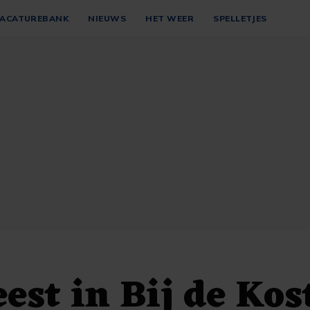
ACATUREBANK
NIEUWS
HET WEER
SPELLETJES
eest in Bij de Kos