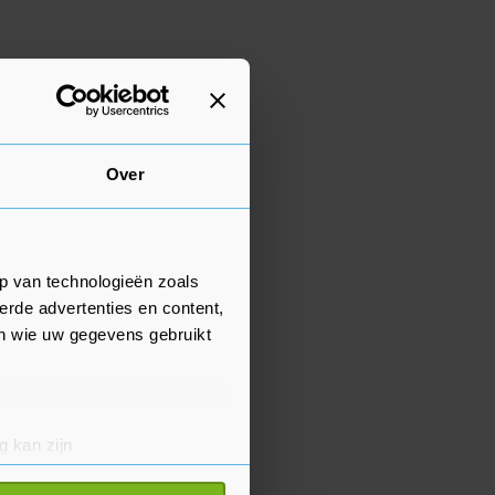
Over
p van technologieën zoals
erde advertenties en content,
en wie uw gegevens gebruikt
g kan zijn
erprinting)