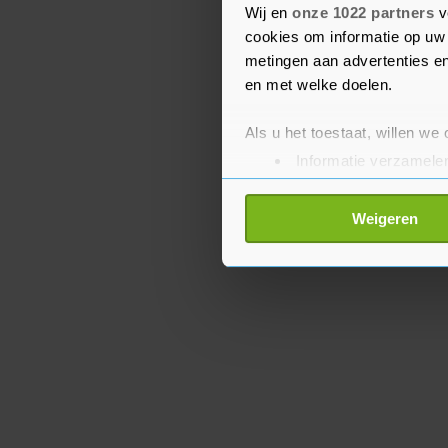
Waardoor de automobilis
Wij en
onze 1022 partners
v
cookies om informatie op uw 
bekend.
metingen aan advertenties en
en met welke doelen.
Als u het toestaat, willen we
Informatie verzamelen
Uw apparaat identific
Lees meer over hoe uw perso
Weigeren
toestemming op elk moment wi
Met cookies werkt onze websi
ons cookiebeleid bekijken en 