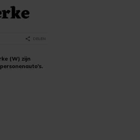
erke
share
DELEN
ke (W) zijn
personenauto’s.