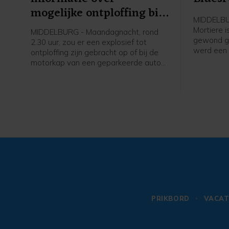
mogelijke ontploffing bij
MIDDELBUR
auto Domburgs
Mortiere 
MIDDELBURG - Maandagnacht, rond
Schuitvlot
gewond ger
2.30 uur, zou er een explosief tot
werd een 
ontploffing zijn gebracht op of bij de
opgeroepe
motorkap van een geparkeerde auto
uiteindeli
aan het Domburgs Schuitvlot in
hulpdiens
Middelburg. De politie vraagt burgers
melding d
die hierover meer weten zich te
iemand g
melden.
plekke bl
geraakt bi
de politi
werd ook 
opgeroepe
rond 20.0
na een m
naar het z
hebben e
PRIKBORD
VACAT
Deze is o
politiecel
Bluesroute