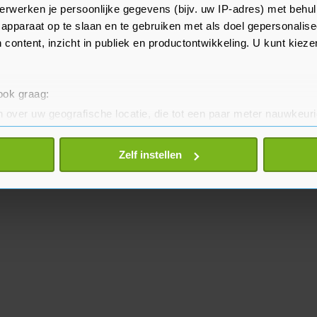
t in de berm belandde, is niet
erwerken je persoonlijke gegevens (bijv. uw IP-adres) met behul
apparaat op te slaan en te gebruiken met als doel gepersonalise
 content, inzicht in publiek en productontwikkeling. U kunt kiez
 ook graag:
 over uw geografische locatie, die tot een paar meter nauwkeuri
eren door het actief te scannen op specifieke eigenschappen (fing
onlijke gegevens worden verwerkt en stel uw voorkeuren in he
Zelf instellen
jzigen of intrekken in de Cookieverklaring.
te beter en wordt jouw bezoek makkelijker en persoonlijker. O
je gemaakte keuze altijd wijzigen of intrekken.