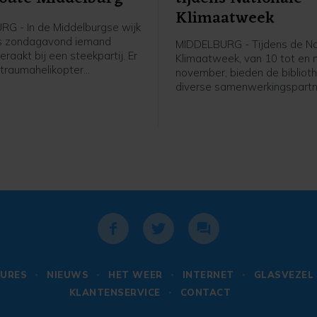
Klimaatweek
G - In de Middelburgse wijk
is zondagavond iemand
MIDDELBURG - Tijdens de Na
aakt bij een steekpartij. Er
Klimaatweek, van 10 tot en
traumahelikopter
november, bieden de bibliot
n, maar de komst hiervan is
diverse samenwerkingspartn
jk geannuleerd.De
gevarieerd en gratis progr
ten kregen rond 19.40 uur de
activiteiten aan. Er is voor je
at er aan de Bluesroute
jongeren en volwassenen van
ewond was geraakt. Ter
doen. Bekijk het hele progr
eek een man betrokken te zijn
op dezb.nl/klimaatweek en m
j een steekincident, zo meldt
aan.
e. Naast twee ambulances
een traumahelikopter
n. De komst hiervan werd
0 uur geannuleerd. Er hoefde
edische check niemand mee
iekenhuis.Politieagenten
en verdachte aangehouden.
URES
NIEUWS
HET WEER
INTERNET
GLASVEZEL
vergebracht naar een
KLANTENSERVICE
CONTACT
lencomplex. Een deel van de
 is door de politie afgezet