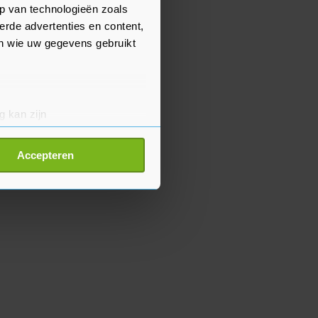
p van technologieën zoals
erde advertenties en content,
en wie uw gegevens gebruikt
g kan zijn
erprinting)
t
detailgedeelte
in. U kunt uw
Accepteren
p onze cookiepagina kun je