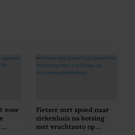
t voor
Fietser met spoed naar
re
ziekenhuis na botsing
9
met vrachtauto op