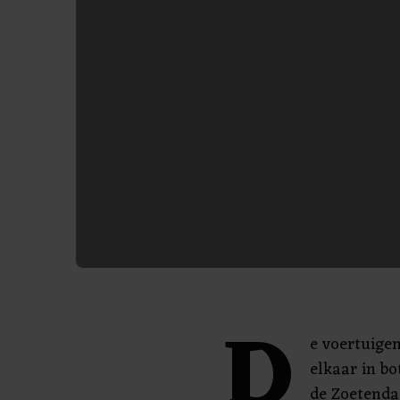
D
e voertuige
elkaar in bo
de Zoetenda