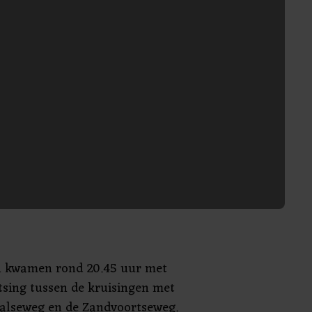
n kwamen rond 20.45 uur met
tsing tussen de kruisingen met
alseweg en de Zandvoortseweg.