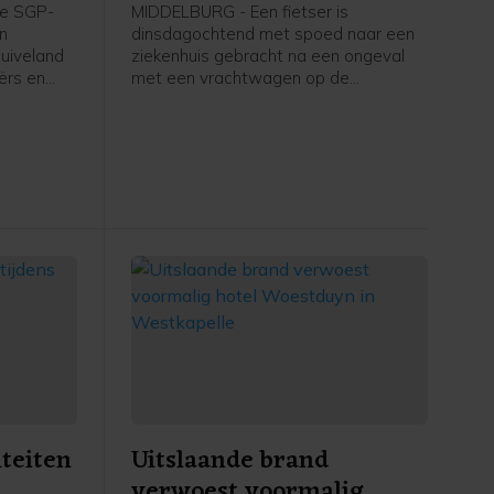
apelle
Schroeweg Middelburg
e SGP-
MIDDELBURG - Een fietser is
en
dinsdagochtend met spoed naar een
uiveland
ziekenhuis gebracht na een ongeval
ërs en
met een vrachtwagen op de
ers in
Schroeweg in Middelburg.
kstofplan
 de
ze maand.
iteiten
Uitslaande brand
verwoest voormalig