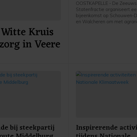
november in Oostk
OOSTKAPELLE - De Zeeuws
Statenfractie organiseert e
bijeenkomst op Schouwen-D
en Walcheren om met agrari
Witte Kruis
andere (recreatie-)ondernem
gesprek te gaan over het Sti
zorg in Veere
2025. Dit plan presenteerde
provincie Zeeland eerder de
e bij steekpartij
Inspirerende activ
oute Middelburg
tijdens Nationale