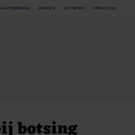
ACATUREBANK
NIEUWS
HET WEER
SPELLETJES
bij botsing