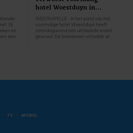
hotel Woestduyn in
Westkapelle
tionale
WESTKAPELLE - In het pand van het
 met 16
voormalige hotel Woestduyn heeft
heken en
zaterdagavond een uitslaande brand
ers een
gewoed. De brandweer schaalde al
amma met
snel op naar een grote brand.
ugd,
 alles te
amma
eld je
TV
MOBIEL