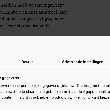
sindsdien heeft ze samengewerkt
m Lambert en Miss Montreal. Met
nd op het songfestival gaat voor
een levenslange droom in
 Life gaat donderdagochtend om
p YouTube. Roy komt in de eerste
2 mei al in actie. Ze staat dan
Details
Advertentie-instellingen
stralië, België en Zweden.
w gegevens
erwerken je persoonlijke gegevens (bijv. uw IP-adres) met behul
apparaat op te slaan en te gebruiken met als doel gepersonalise
 content, inzicht in publiek en productontwikkeling. U kunt kiez