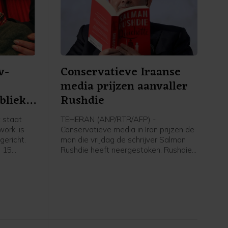
v-
Conservatieve Iraanse
media prijzen aanvaller
blieke
Rushdie
 staat
TEHERAN (ANP/RTR/AFP) -
ork, is
Conservatieve media in Iran prijzen de
ericht.
man die vrijdag de schrijver Salman
p 15
Rushdie heeft neergestoken. Rushdie
geroepen
kampt sinds 1988 met bedreigingen
 Timmer,
vanwege zijn boek De duivelsverzen,
mer. Na
dat door sommige moslims als
taat de
godslasterlijk wordt beschouwd.
al jaar