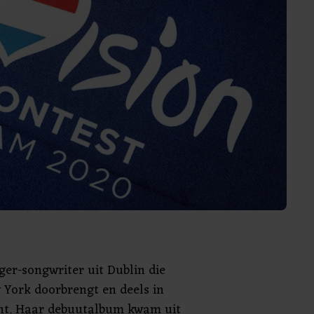
nger-songwriter uit Dublin die
 York doorbrengt en deels in
nt. Haar debuutalbum kwam uit