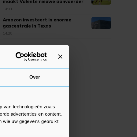
maakt Valente nieuwe aanvoerder
14:31
Amazon investeert in enorme
gascentrale in Texas
14:28
Over
p van technologieën zoals
erde advertenties en content,
en wie uw gegevens gebruikt