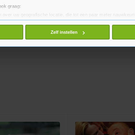
 ook graag:
 over uw geografische locatie, die tot een paar meter nauwkeuri
eren door het actief te scannen op specifieke eigenschappen (fing
onlijke gegevens worden verwerkt en stel uw voorkeuren in he
Zelf instellen
jzigen of intrekken in de Cookieverklaring.
te beter en wordt jouw bezoek makkelijker en persoonlijker. O
je gemaakte keuze altijd wijzigen of intrekken.