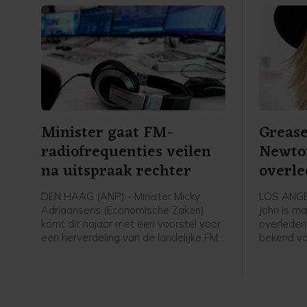
Minister gaat FM-
Grease
radiofrequenties veilen
Newton
na uitspraak rechter
overl
DEN HAAG (ANP) - Minister Micky
LOS ANGEL
Adriaansens (Economische Zaken)
John is ma
komt dit najaar met een voorstel voor
overleden
een herverdeling van de landelijke FM-
bekend va
frequenties door middel van een
musical Gr
veiling. De rechter zette onlangs een
vrienden e
streep door het besluit van haar
ranch in C
ambtsvoorganger Mona Keijzer om de
echtgenoo
bestaande vergunningen met drie jaar
Facebook