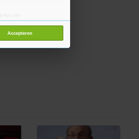
g kan zijn
erprinting)
t
detailgedeelte
in. U kunt uw
Accepteren
p onze cookiepagina kun je