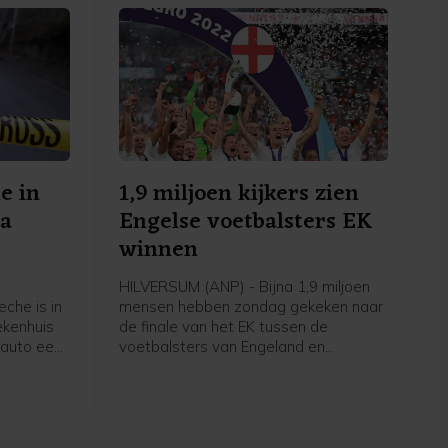
e in
1,9 miljoen kijkers zien
na
Engelse voetbalsters EK
winnen
HILVERSUM (ANP) - Bijna 1,9 miljoen
che is in
mensen hebben zondag gekeken naar
ekenhuis
de finale van het EK tussen de
 auto een
voetbalsters van Engeland en
s. De auto
Duitsland. Via NPO 1 zagen zij hoe de
n de
Engelsen, gecoacht door de
andwonden
Nederlandse Sarina Wiegman, er met
ia. Een
de winst vandoor gingen.
aan CNN