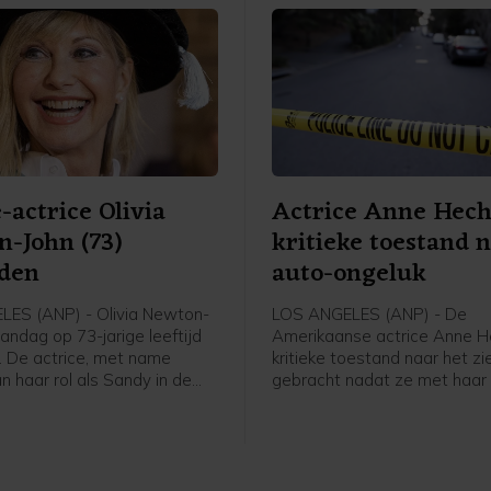
-actrice Olivia
Actrice Anne Hech
-John (73)
kritieke toestand 
eden
auto-ongeluk
ES (ANP) - Olivia Newton-
LOS ANGELES (ANP) - De
andag op 73-jarige leeftijd
Amerikaanse actrice Anne He
. De actrice, met name
kritieke toestand naar het zi
n haar rol als Sandy in de
gebracht nadat ze met haar
ease, sliep in het bijzijn van
woning in reed in Los Angele
n familie vredig in op haar
en het huis vlogen in brand e
alifornië, meldt haar
bestuurder liep ernstige br
t John Easterling op
op, melden Amerikaanse med
.
anonieme bron bevestigde 