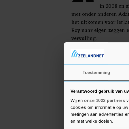
in 2008 en 
met onder anderen Ada
het uitkomen voor Ierla
Roy naar eigen zeggen 
vervulling.
De clip van Story Of My
10.00 uur in première o
halve finale op dinsdag 1
Toestemming
onder meer tegenover Au
Verantwoord gebruik van u
Wij en
onze 1022 partners
v
cookies om informatie op uw 
metingen aan advertenties en
en met welke doelen.