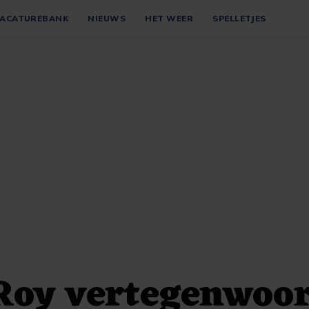
ACATUREBANK
NIEUWS
HET WEER
SPELLETJES
Roy vertegenwoo