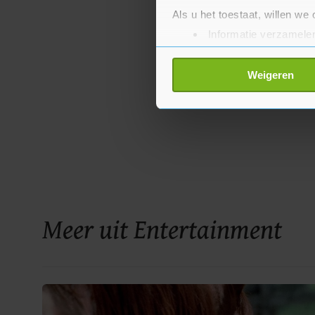
Als u het toestaat, willen we
Informatie verzamelen
Uw apparaat identific
Lees meer over hoe uw perso
Weigeren
toestemming op elk moment wi
Met cookies werkt onze websi
ons cookiebeleid bekijken en 
Meer uit Entertainment