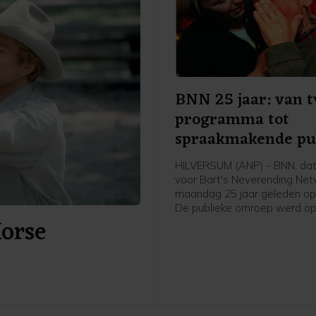
BNN 25 jaar: van t
programma tot
spraakmakende pu
omroep
HILVERSUM (ANP) - BNN, dat
voor Bart's Neverending Netw
maandag 25 jaar geleden opg
De publieke omroep werd o
Horse
augustus 1997 in het leven 
door Bart de Graaff, Gerard
Willem de Bois en Frank Tim
de fusie van BNN en VARA s
omroep inmiddels al een aant
bekend als BNNVARA.