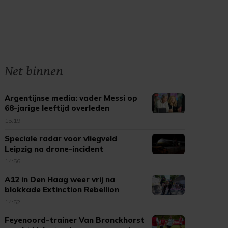
Net binnen
Argentijnse media: vader Messi op
68-jarige leeftijd overleden
15:19
Speciale radar voor vliegveld
Leipzig na drone-incident
14:56
A12 in Den Haag weer vrij na
blokkade Extinction Rebellion
14:52
Feyenoord-trainer Van Bronckhorst