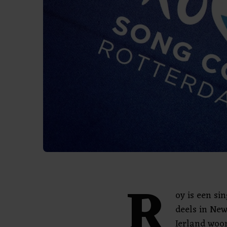
R
oy is een si
deels in New
Ierland woo