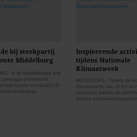
e bij steekpartij
Inspirerende activ
oute Middelburg
tijdens Nationale
Klimaatweek
G - In de Middelburgse wijk
is zondagavond iemand
MIDDELBURG - Tijdens de Na
aakt bij een steekpartij. Er
Klimaatweek, van 10 tot en
traumahelikopter
november, bieden de bibliot
n, maar de komst hiervan is
diverse samenwerkingspartn
jk geannuleerd.De
gevarieerd en gratis progr
ten kregen rond 19.40 uur de
activiteiten aan. Er is voor je
at er aan de Bluesroute
jongeren en volwassenen van
ewond was geraakt. Ter
doen. Bekijk het hele progr
eek een man betrokken te zijn
op dezb.nl/klimaatweek en m
j een steekincident, zo meldt
aan.