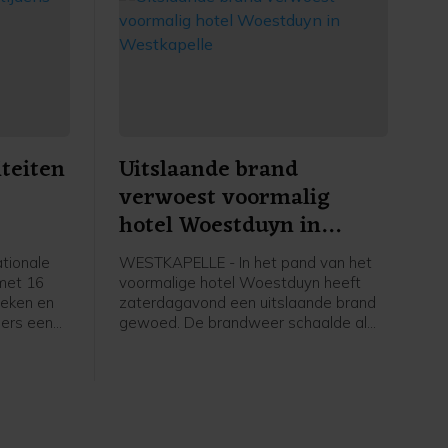
iteiten
Uitslaande brand
verwoest voormalig
hotel Woestduyn in
Westkapelle
tionale
WESTKAPELLE - In het pand van het
 met 16
voormalige hotel Woestduyn heeft
heken en
zaterdagavond een uitslaande brand
ers een
gewoed. De brandweer schaalde al
amma met
snel op naar een grote brand.
ugd,
 alles te
amma
eld je