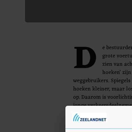
D
e bestuurde
grote voertu
zien van ach
hoeken’ zijn
weggebruikers. Spiegels
hoeken kleiner, maar lo
op. Daarom is voorlicht
jonge verkeersdeelnemer
kinderen waar ze goed z
en hoe ze het beste ku
voertuigen in het verkee