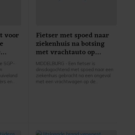
t voor
Fietser met spoed naar
re
ziekenhuis na botsing
9
met vrachtauto op
apelle
Schroeweg Middelburg
e SGP-
MIDDELBURG - Een fietser is
en
dinsdagochtend met spoed naar een
uiveland
ziekenhuis gebracht na een ongeval
ërs en
met een vrachtwagen op de
ers in
Schroeweg in Middelburg.
kstofplan
 de
ze maand.