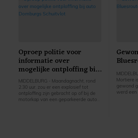
Oproep politie voor
Gewond
informatie over
Bluesr
mogelijke ontploffing bij
MIDDELBUR
auto Domburgs
Mortiere 
MIDDELBURG - Maandagnacht, rond
Schuitvlot
gewond ger
2.30 uur, zou er een explosief tot
werd een 
ontploffing zijn gebracht op of bij de
opgeroepe
motorkap van een geparkeerde auto
uiteindeli
aan het Domburgs Schuitvlot in
hulpdiens
Middelburg. De politie vraagt burgers
melding d
die hierover meer weten zich te
iemand g
melden.
plekke bl
geraakt bi