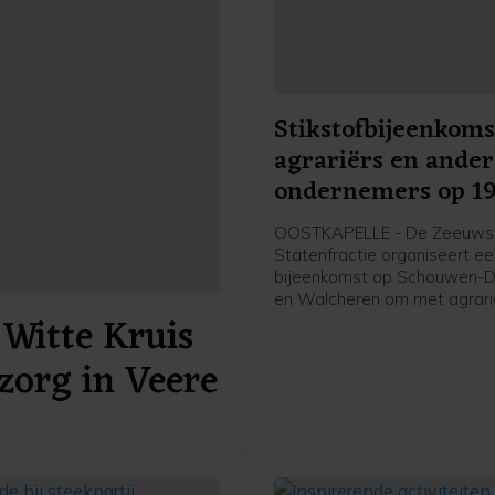
Stikstofbijeenkoms
agrariërs en ande
ondernemers op 1
november in Oostk
OOSTKAPELLE - De Zeeuws
Statenfractie organiseert e
bijeenkomst op Schouwen-D
en Walcheren om met agrari
Witte Kruis
andere (recreatie-)ondernem
gesprek te gaan over het Sti
zorg in Veere
2025. Dit plan presenteerde
provincie Zeeland eerder de