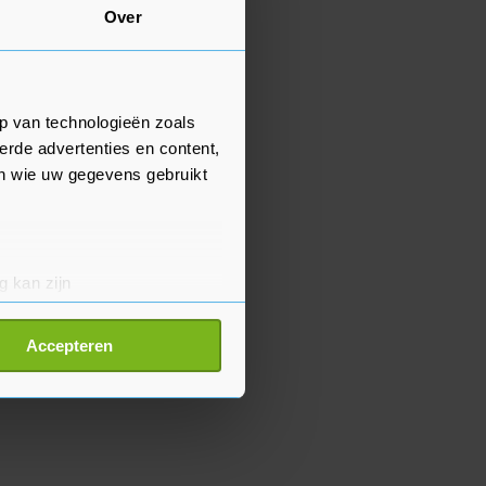
Over
p van technologieën zoals
erde advertenties en content,
en wie uw gegevens gebruikt
g kan zijn
erprinting)
t
detailgedeelte
in. U kunt uw
Accepteren
p onze cookiepagina kun je