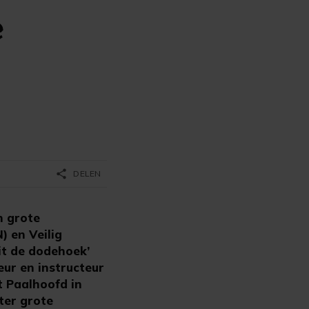
e
share
DELEN
n grote
) en Veilig
it de dodehoek’
eur en instructeur
t Paalhoofd in
hter grote