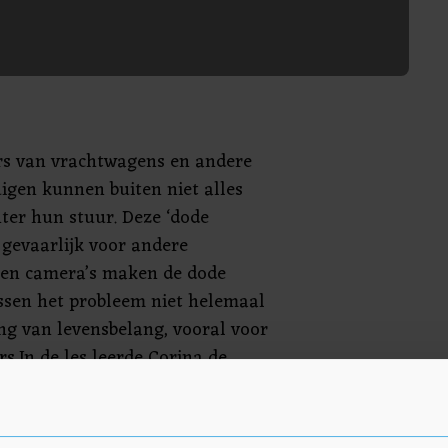
rs van vrachtwagens en andere
igen kunnen buiten niet alles
ter hun stuur. Deze ‘dode
 gevaarlijk voor andere
 en camera’s maken de dode
ssen het probleem niet helemaal
ing van levensbelang, vooral voor
s.In de les leerde Corina de
ichtbaar zijn voor de chauffeur
nnen omgaan met grote
r. De leerlingen stelden vragen