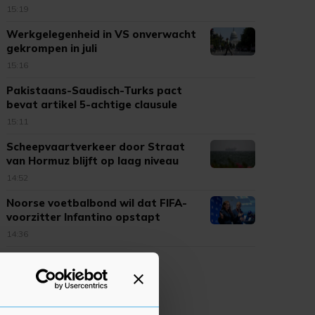
15:19
Werkgelegenheid in VS onverwacht
gekrompen in juli
15:16
Pakistaans-Saudisch-Turks pact
bevat artikel 5-achtige clausule
15:11
Scheepvaartverkeer door Straat
van Hormuz blijft op laag niveau
14:52
Noorse voetbalbond wil dat FIFA-
voorzitter Infantino opstapt
14:36