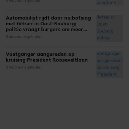
8 maanden geleden
Automobilist rijdt door na botsing
met fietser in Oost-Souburg;
politie vraagt burgers om meer
informatie
8 maanden geleden
Voetganger aangereden op
kruising President Rooseveltlaan
8 maanden geleden