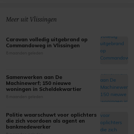
bezoek makkelijker en persoonlijker. Op
onze cookiepagina kun je ons cookiebeleid bekijken en je
gemaakte keuze altijd wijzigen of intrekken.
Meer uit Vlissingen
Caravan volledig uitgebrand op
Commandoweg in Vlissingen
8 maanden geleden
Samenwerken aan De
Machinewerf; 150 nieuwe
woningen in Scheldekwartier
8 maanden geleden
Politie waarschuwt voor oplichters
die zich voordoen als agent en
bankmedewerker