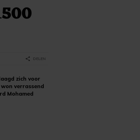
1500
share
DELEN
laagd zich voor
r won verrassend
jaard Mohamed