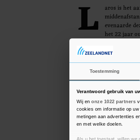
L
aros is het a
middenafstan
evenaarde dez
het 22 jaar o
Jan Liefers. Hij is ook 
meter in Boedapest. In 
op de 1500 en 5000 mete
Jeruzalem.
Toestemming
Verantwoord gebruik van u
Wij en
onze 1022 partners
v
cookies om informatie op uw 
metingen aan advertenties en
en met welke doelen.
Als u het toestaat, willen we