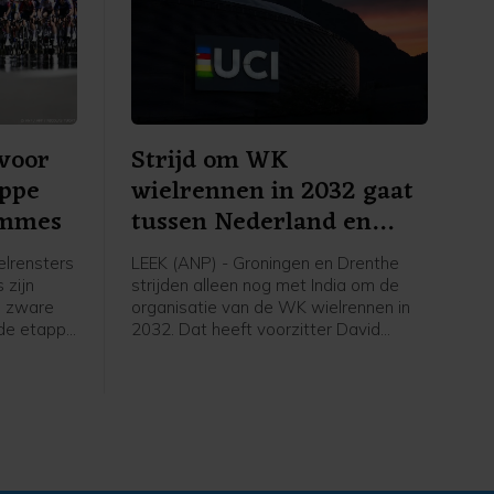
voor
Strijd om WK
appe
wielrennen in 2032 gaat
emmes
tussen Nederland en
India
lrensters
LEEK (ANP) - Groningen en Drenthe
 zijn
strijden alleen nog met India om de
n zware
organisatie van de WK wielrennen in
sde etappe
2032. Dat heeft voorzitter David
Lappartient van de internationale
53
wielerbond UCI bekendgemaakt
ne.
tijdens een interview. Eigenaar Thijs
Rondhuis van wielerorganisatie
Courage Event, een van de
organisaties achter het Nederlandse
WK-bid, is blij met het wegvallen van