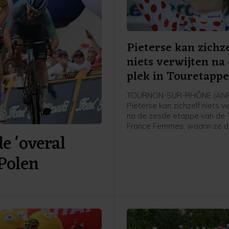
Pieterse kan zichze
niets verwijten na
plek in Touretapp
TOURNON-SUR-RHÔNE (ANP)
Pieterse kan zichzelf niets v
na de zesde etappe van de 
France Femmes, waarin ze 
 'overal
werd achter winnares Kimbe
Court en Cédrine Kerbaol. Da
 Polen
Nederlandse bolletjestruidra
afloop van de etappe tegen