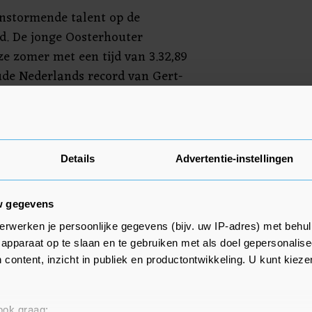
anstormende talent op de
d. De jonge Oosterhouter
e zomer met een tijd van 3.32,89
ude Nederlands record van Gert-
de jongste deelnemer op de 1500
aanloop naar de WK won hij goud
r op de EK onder 20 in
Details
Advertentie-instellingen
w gegevens
erwerken je persoonlijke gegevens (bijv. uw IP-adres) met behul
apparaat op te slaan en te gebruiken met als doel gepersonalise
 content, inzicht in publiek en productontwikkeling. U kunt kiez
 ook graag: