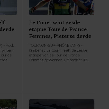
lf
Le Court wint zesde
 derde
etappe Tour de France
e
Femmes, Pieterse derde
 - Puck
TOURNON-SUR-RHÔNE (ANP) -
erwijten
Kimberley Le Court heeft de zesde
Tour de
etappe van de Tour de France
derde
Femmes gewonnen. De renster uit
rley Le
Mauritius van AG Insurance-Soudal
t zei de
was de beste in de heuvelachtige
agster na
etappe over 153,4 kilometer van
 de NOS.
Montbrison naar Tournon-sur-Rhône.
Cédrine Kerbaol uit Frankrijk werd
tweede, voor de Nederlandse
bolletjestruidraagster Puck Pieterse.