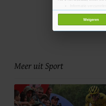
Informatie verzamelen
Uw apparaat identific
Lees meer over hoe uw perso
Weigeren
toestemming op elk moment wi
Met cookies werkt onze websi
ons cookiebeleid bekijken en 
Meer uit Sport