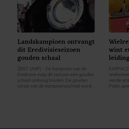
Landskampioen ontvangt
Wielr
dit Eredivisieseizoen
wint e
gouden schaal
leidin
Polen
ZEIST (ANP) - De kampioen van de
KARPACZ 
Eredivisie mag dit seizoen een gouden
wielrenne
schaal omhoog houden. De gouden
vierde et
versie van de kampioensschaal wordt
Polen ge
ter ere van het 70-jarig bestaan van
leiding i
het betaald voetbal uitgereikt door
overgenom
Eredivisie CV en de KNVB, zo meldt de
profzege 
voetbalbond.
Visma - Le
Italiaan C
Axel Laura
op 14 sec