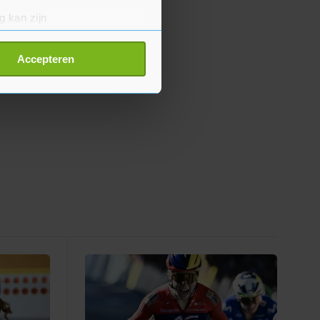
g kan zijn
erprinting)
t
detailgedeelte
in. U kunt uw
Accepteren
p onze cookiepagina kun je