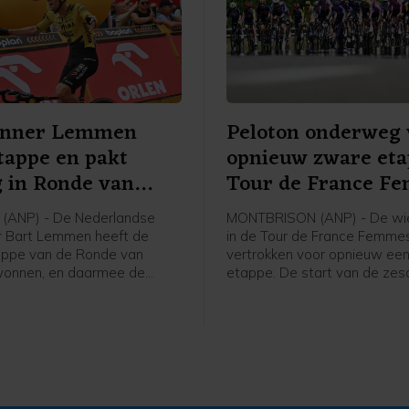
enner Lemmen
Peloton onderweg 
tappe en pakt
opnieuw zware et
g in Ronde van
Tour de France F
(ANP) - De Nederlandse
MONTBRISON (ANP) - De wie
r Bart Lemmen heeft de
in de Tour de France Femmes
appe van de Ronde van
vertrokken voor opnieuw ee
wonnen, en daarmee de
etappe. De start van de ze
n het algemeen klassement
was in het bij Lyon gelegen
en. Het is de eerste
Montbrison, de finish is na 1
voor de 30-jarige renner van
kilometer in Tournon-sur-Rhô
ase a Bike. Hij klopte de
hristian Scaroni in Karpacz.
nce uit Frankrijk werd derde
onden.