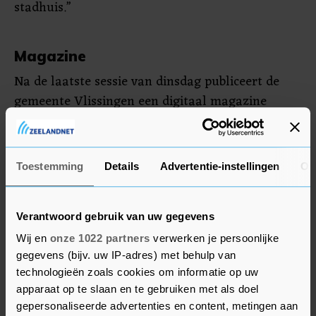
stadhuis.”
Magazine
Na de laatste sessie van dinsdag publiceert de
gemeente Vlissingen een digitaal magazine
waarin alles te lezen is. Tot maandag 28
september kunnen mensen vragen mailen naar
nollebos@vlissingen.nl
.
Toestemming
Details
Advertentie-instellingen
Ov
Inschrijven
Verantwoord gebruik van uw gegevens
Kijk voor meer informatie op
Wij en
onze 1022 partners
verwerken je persoonlijke
www.vlissingen.nl/nollebos.
gegevens (bijv. uw IP-adres) met behulp van
technologieën zoals cookies om informatie op uw
apparaat op te slaan en te gebruiken met als doel
gepersonaliseerde advertenties en content, metingen aan