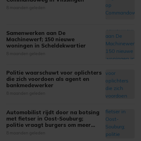
8 maanden geleden
Samenwerken aan De
Machinewerf; 150 nieuwe
woningen in Scheldekwartier
8 maanden geleden
Politie waarschuwt voor oplichters
die zich voordoen als agent en
bankmedewerker
8 maanden geleden
Automobilist rijdt door na botsing
met fietser in Oost-Souburg;
politie vraagt burgers om meer
informatie
8 maanden geleden