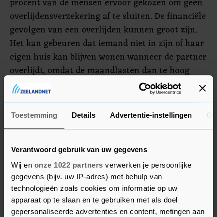
procent van de mensen ervoor gekozen om geen
overlijdensverzekering af te sluiten. De financiële
gevolgen van een overlijden kunnen groot zijn.
Het kan gebeuren dat iemand niet in zijn of haar
eigen huis kan blijven wonen wanneer de partner
overlijdt, omdat de maandlasten dan te hoog
zijn.
Volgens het onderzoek weet bijna een vijfde van
Toestemming
Details
Advertentie-instellingen
Ov
de respondenten niet in welke mate ze
beschermd zijn tegen overlijden. "Niet weten
waar je precies aan toe bent, zorgt mogelijk voor
Verantwoord gebruik van uw gegevens
onnodige stress en later wellicht voor
Wij en
onze 1022 partners
verwerken je persoonlijke
onaangename verrassingen", aldus Hensbergen.
gegevens (bijv. uw IP-adres) met behulp van
technologieën zoals cookies om informatie op uw
apparaat op te slaan en te gebruiken met als doel
gepersonaliseerde advertenties en content, metingen aan