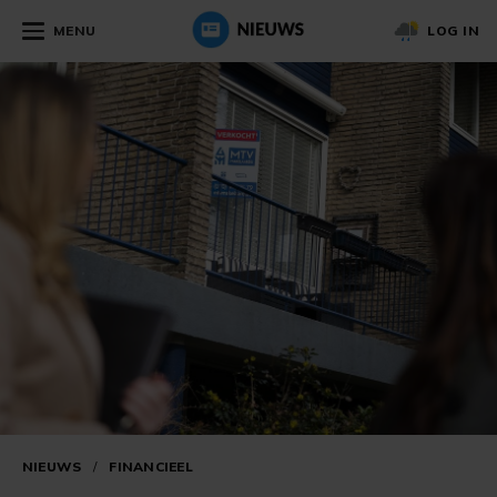
MENU
LOG IN
NIEUWS
/
FINANCIEEL