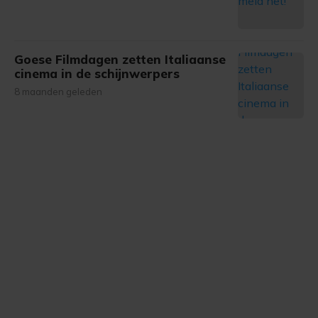
gemaakte keuze altijd wijzigen of intrekken.
Goese Filmdagen zetten Italiaanse
cinema in de schijnwerpers
8 maanden geleden