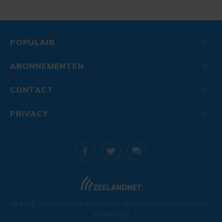
POPULAIR
ABONNEMENTEN
CONTACT
PRIVACY
© 2026
. Onderdeel van
DELTA Fiber Nederland B.V.
Geniet van je
donderdag!