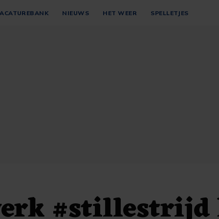
ACATUREBANK
NIEUWS
HET WEER
SPELLETJES
rk #stillestrijd