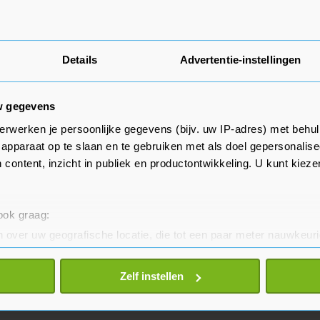
Details
Advertentie-instellingen
w gegevens
erwerken je persoonlijke gegevens (bijv. uw IP-adres) met behul
apparaat op te slaan en te gebruiken met als doel gepersonalise
 content, inzicht in publiek en productontwikkeling. U kunt kiez
 ook graag:
 over uw geografische locatie, die tot een paar meter nauwkeuri
eren door het actief te scannen op specifieke eigenschappen (fing
onlijke gegevens worden verwerkt en stel uw voorkeuren in he
Zelf instellen
jzigen of intrekken in de Cookieverklaring.