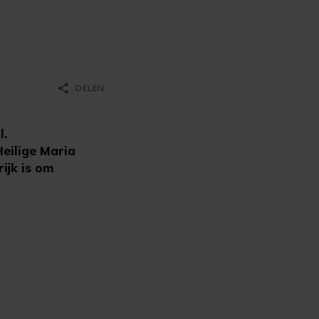
share
DELEN
l.
eilige Maria
ijk is om