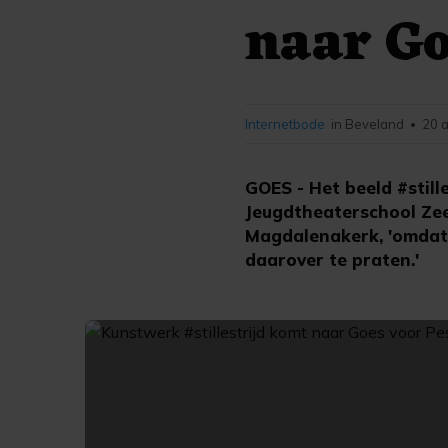
naar Go
Internetbode
in Beveland
20 
•
GOES - Het beeld #still
Jeugdtheaterschool Zee
Magdalenakerk, 'omdat 
daarover te praten.'