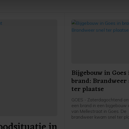
te beter en wordt jouw bezoek makkelijker en persoonlijker. O
je gemaakte keuze altijd wijzigen of intrekken.
Bijgebouw in Goes 
brand: Brandweer 
ter plaatse
GOES - Zaterdagochtend on
een brand in een bijgebouw a
van Mellestraat in Goes. De
brandweer kwam snel ter pl
odsituatie in
heeft de brand geblust.