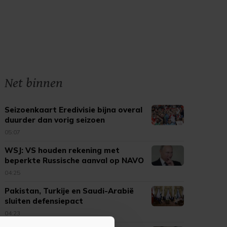
Net binnen
Seizoenkaart Eredivisie bijna overal
duurder dan vorig seizoen
05:07
WSJ: VS houden rekening met
beperkte Russische aanval op NAVO
04:25
Pakistan, Turkije en Saudi-Arabië
sluiten defensiepact
04:23