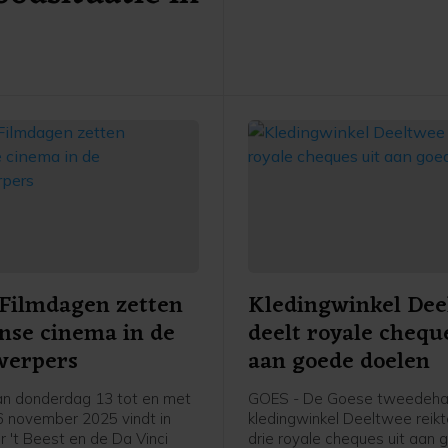
Filmdagen zetten
Kledingwinkel Dee
anse cinema in de
deelt royale chequ
werpers
aan goede doelen
n donderdag 13 tot en met
GOES - De Goese tweedeh
 november 2025 vindt in
kledingwinkel Deeltwee reik
r 't Beest en de Da Vinci
drie royale cheques uit aan