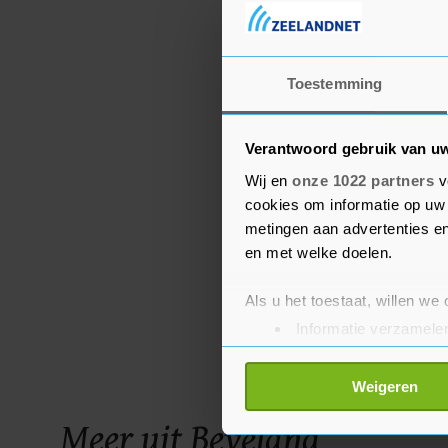
Toestemming
Verantwoord gebruik van u
Wij en
onze 1022 partners
v
cookies om informatie op uw 
metingen aan advertenties en
en met welke doelen.
Als u het toestaat, willen we
Informatie verzamelen
Uw apparaat identific
Lees meer over hoe uw perso
Weigeren
toestemming op elk moment wi
Meer uit Beveland