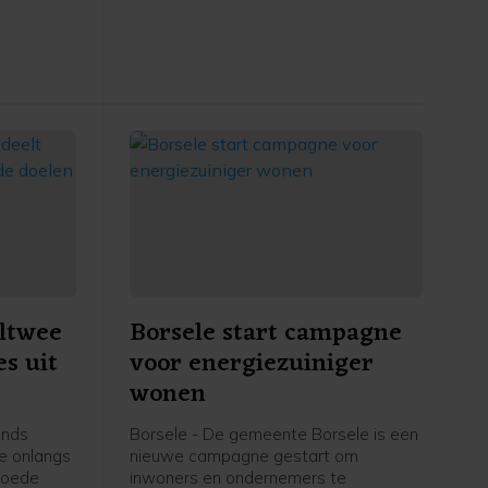
subsidie over 2024 vastgesteld op
263.236 euro, met een aanvullende
incidentele bijdrage van 17.500 euro.
ltwee
Borsele start campagne
es uit
voor energiezuiniger
wonen
ands
Borsele - De gemeente Borsele is een
te onlangs
nieuwe campagne gestart om
 goede
inwoners en ondernemers te