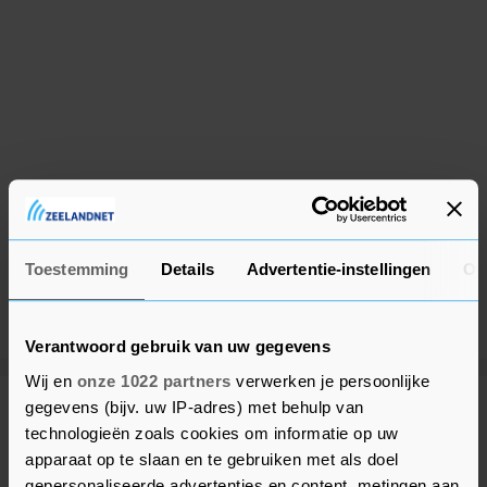
Toestemming
Details
Advertentie-instellingen
Ov
Verantwoord gebruik van uw gegevens
Wij en
onze 1022 partners
verwerken je persoonlijke
gegevens (bijv. uw IP-adres) met behulp van
Meer uit Middelburg
technologieën zoals cookies om informatie op uw
apparaat op te slaan en te gebruiken met als doel
gepersonaliseerde advertenties en content, metingen aan