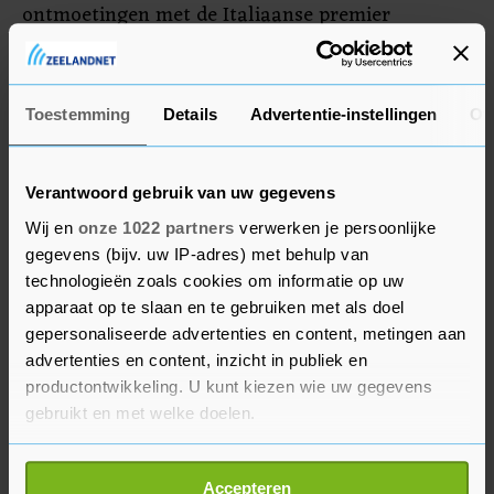
ontmoetingen met de Italiaanse premier
Giuseppe Conte. Conte probeert een
bemiddelende rol te spelen bij het tot stand
brengen van een wapenstilstand.
Toestemming
Details
Advertentie-instellingen
Ov
Verantwoord gebruik van uw gegevens
Wij en
onze 1022 partners
verwerken je persoonlijke
gegevens (bijv. uw IP-adres) met behulp van
technologieën zoals cookies om informatie op uw
apparaat op te slaan en te gebruiken met als doel
gepersonaliseerde advertenties en content, metingen aan
advertenties en content, inzicht in publiek en
productontwikkeling. U kunt kiezen wie uw gegevens
gebruikt en met welke doelen.
Als u het toestaat, willen we ook graag:
Accepteren