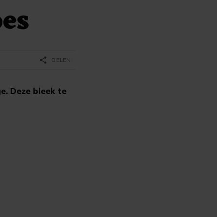
oes
share
DELEN
e. Deze bleek te