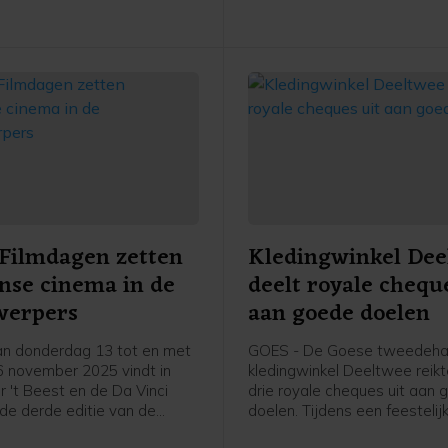
Filmdagen zetten
Kledingwinkel Dee
anse cinema in de
deelt royale chequ
werpers
aan goede doelen
n donderdag 13 tot en met
GOES - De Goese tweedeh
 november 2025 vindt in
kledingwinkel Deeltwee reik
r 't Beest en de Da Vinci
drie royale cheques uit aan
de derde editie van de
doelen. Tijdens een feestelij
mdagen plaats. Dit jaar staat
bijeenkomst in de winkel aa