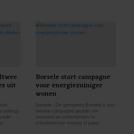
incidentele bijdrage van 17.500 euro.
ltwee
Borsele start campagne
es uit
voor energiezuiniger
wonen
ands
Borsele - De gemeente Borsele is een
te onlangs
nieuwe campagne gestart om
 goede
inwoners en ondernemers te
ke
stimuleren hun woning of pand
n de
energiezuiniger te maken. Onder de