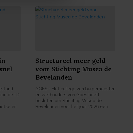
in
Structureel meer geld
snel
voor Stichting Musea de
Bevelanden
tstond
GOES - Het college van burgemeester
an de J.D.
en wethouders van Goes heeft
besloten om Stichting Musea de
aatse en
Bevelanden voor het jaar 2026 een
structurele subsidie van 273.502 euro
toe te kennen. Daarnaast wordt de
subsidie over 2024 vastgesteld op
263.236 euro, met een aanvullende