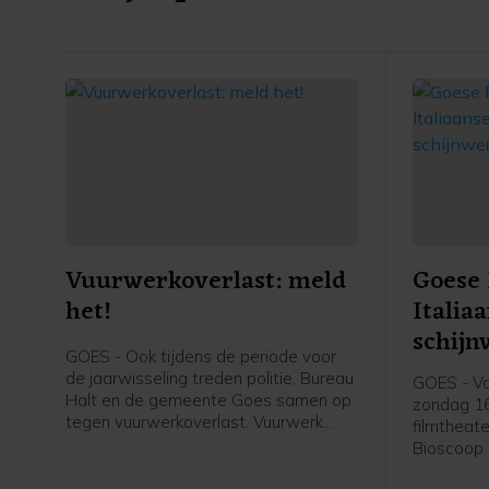
Vuurwerkoverlast: meld
Goese 
het!
Italia
schijn
GOES - Ook tijdens de periode voor
de jaarwisseling treden politie, Bureau
GOES - Va
Halt en de gemeente Goes samen op
zondag 16
tegen vuurwerkoverlast. Vuurwerk
filmtheate
mag je afsteken tijdens de
Bioscoop 
jaarwisseling tussen 18:00 uur en
Goese Fil
02:00 uur Het afsteken van vuurwerk