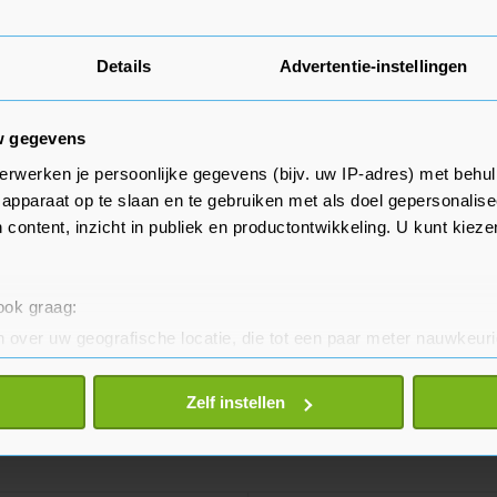
Details
Advertentie-instellingen
w gegevens
erwerken je persoonlijke gegevens (bijv. uw IP-adres) met behul
apparaat op te slaan en te gebruiken met als doel gepersonalise
 content, inzicht in publiek en productontwikkeling. U kunt kiez
 ook graag:
 over uw geografische locatie, die tot een paar meter nauwkeuri
eren door het actief te scannen op specifieke eigenschappen (fing
onlijke gegevens worden verwerkt en stel uw voorkeuren in he
Zelf instellen
jzigen of intrekken in de Cookieverklaring.
te beter en wordt jouw bezoek makkelijker en persoonlijker. O