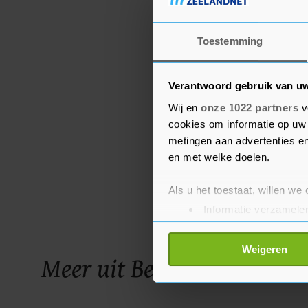
Toestemming
Verantwoord gebruik van u
Wij en
onze 1022 partners
v
cookies om informatie op uw 
metingen aan advertenties en
en met welke doelen.
Als u het toestaat, willen we
Informatie verzamelen
Uw apparaat identific
Lees meer over hoe uw perso
Weigeren
Meer uit Beveland
toestemming op elk moment wi
Met cookies werkt onze websi