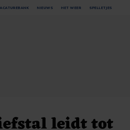
ACATUREBANK
NIEUWS
HET WEER
SPELLETJES
efstal leidt tot