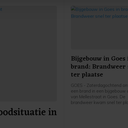
je gemaakte keuze altijd wijzigen of intrekken.
Bijgebouw in Goes 
brand: Brandweer 
ter plaatse
GOES - Zaterdagochtend on
een brand in een bijgebouw a
van Mellestraat in Goes. De
brandweer kwam snel ter pl
odsituatie in
heeft de brand geblust.