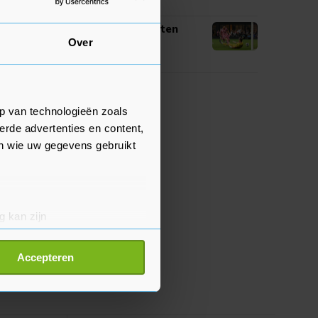
09:21
Messi maakt eerste doelpunten
Over
voor Inter Miami sinds WK
09:18
p van technologieën zoals
erde advertenties en content,
en wie uw gegevens gebruikt
g kan zijn
erprinting)
t
detailgedeelte
in. U kunt uw
Accepteren
p onze cookiepagina kun je