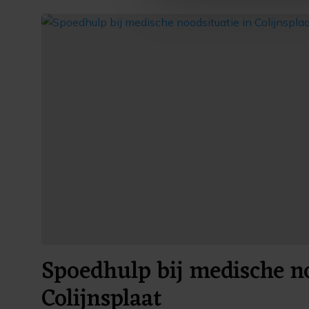
ons cookiebeleid bekijken en 
Spoedhulp bij medische no
Colijnsplaat