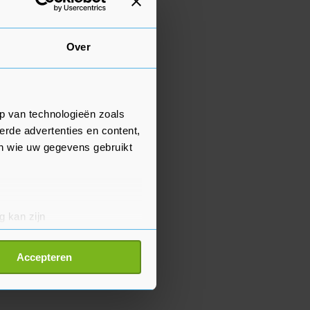
Over
p van technologieën zoals
erde advertenties en content,
en wie uw gegevens gebruikt
g kan zijn
erprinting)
t
detailgedeelte
in. U kunt uw
Accepteren
p onze cookiepagina kun je