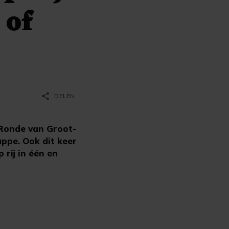
 of
share
DELEN
 Ronde van Groot-
appe. Ook dit keer
 rij in één en