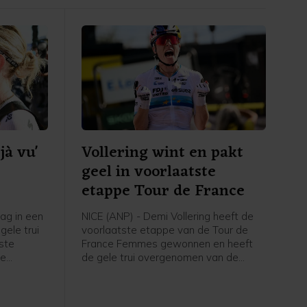
jà vu'
Vollering wint en pakt
geel in voorlaatste
etappe Tour de France
zag in een
NICE (ANP) - Demi Vollering heeft de
gele trui
voorlaatste etappe van de Tour de
tste
France Femmes gewonnen en heeft
ce
de gele trui overgenomen van de
andse
Poolse Kasia Niewiadoma. De
ez na
Nederlandse renster van FDJ United-
Suez plaatste in de slotfase van de