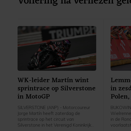
Vollering na verliezen gel
WK-leider Martín wint
Lemmen
sprintrace op Silverstone
in zes
in MotoGP
Polen,
SILVERSTONE (ANP) - Motorcoureur
BUKOWIN
Jorge Martín heeft zaterdag de
Wielrenne
sprintrace op het circuit van
in de Ron
Silverstone in het Verenigd Koninkrijk
voorlaats
gewonnen. De Spaanse leider in de
Nederland