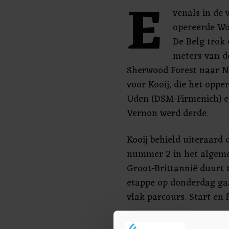
E
venals in de
opereerde Wo
De Belg trok 
meters van de
Sherwood Forest naar N
voor Kooij, die het opp
Uden (DSM-Firmenich) ei
Vernon werd derde.
Kooij behield uiteraard d
nummer 2 in het algeme
Groot-Brittannië duurt t
etappe op donderdag gaa
vlak parcours. Start en f