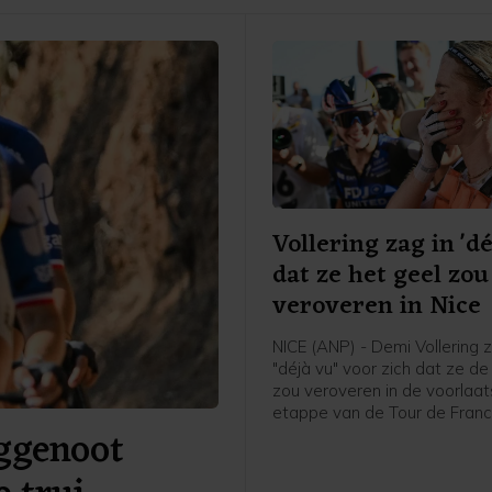
Vollering zag in 'dé
dat ze het geel zou
veroveren in Nice
NICE (ANP) - Demi Vollering 
"déjà vu" voor zich dat ze de 
zou veroveren in de voorlaa
etappe van de Tour de Fran
ggenoot
Femmes. Dat zei de Nederl
kopvrouw van FDJ United-Su
afloop van de etappe in het