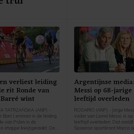
e trui
flashinterview. Vollering kw
aanval in de finale alleen aa
Promenade des Anglais in Ni
heeft met nog één rit te gaa
seconden voorsprong op de
Kasia Niewiadoma.
 verliest leiding
Argentijnse media
de rit Ronde van
Messi op 68-jarige
 Barré wint
leeftijd overleden
A TATRZAŃSKA (ANP) -
ROSARIO (ANP) - Jorge Mess
r Bart Lemmen is de leiding
vader van Lionel Messi, is op
de van Polen in de
leeftijd overleden. Dat meldt
te etappe kwijtgeraakt. De
Spaanse sportkrant Marca o
er van Visma - Lease a Bike
van Argentijnse media. Hij st