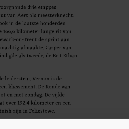
 voorgaande drie etappes
ut van Aert als meesterknecht.
ook in de laatste honderden
 166,6 kilometer lange rit van
ewark-on-Trent de sprint aan
ermachtig afmaakte. Casper van
ndigde als tweede, de Brit Ethan
e leiderstrui. Vernon is de
en klassement. De Ronde van
ot en met zondag. De vijfde
t over 192,4 kilometer en een
inish zijn in Felixstowe.