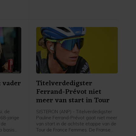
am na een
overwegend vlakke etappe naar Nice
n op de
een aanval waarmee ze Niewiadoma
ce en
achter zich wist te laten. Op 17
n 8
seconden van Vollering werd Elisa
 Poolse
Longo Borghini tweede, voor
Niewiadoma.
: vader
Titelverdedigster
Ferrand-Prévot niet
meer van start in Tour
i, de
SISTERON (ANP) - Titelverdedigster
 68-jarige
Pauline Ferrand-Prévot gaat niet meer
 de
van start in de achtste etappe van de
p basis
Tour de France Femmes. De Franse
ierf
kopvrouw van Visma-Lease a Bike is