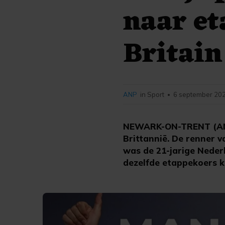
naar et
Britain
ANP
in Sport
6 september 202
•
NEWARK-ON-TRENT (ANP)
Brittannië. De renner v
was de 21-jarige Nederl
dezelfde etappekoers k