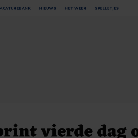
ACATUREBANK
NIEUWS
HET WEER
SPELLETJES
print vierde dag o