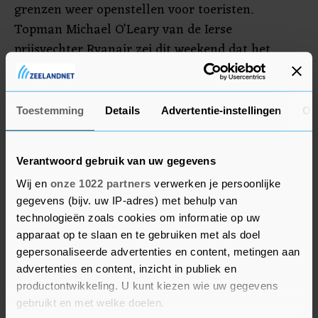
grenzen weer openstellen voor toeristen.
Topman Michael O'Leary van de Ierse
prijsvechter Ryanair zei dit weekend dat het
aantal boekingen fors stijgt. De Europese Unie
riep daarnaast op tot een internationaal
onderzoek naar de noodlanding van een Ryanair-
Toestemming
Details
Advertentie-instellingen
Ov
vliegtuig in Minsk, waar een tegenstander van de
Wit-Russische regering werd gearresteerd.
Verantwoord gebruik van uw gegevens
Ryanair won een fractie in Dublin.
Wij en
onze 1022 partners
verwerken je persoonlijke
gegevens (bijv. uw IP-adres) met behulp van
De aandacht bleef ook uitgaan naar de bitcoin. De
technologieën zoals cookies om informatie op uw
grootste cryptomunt ter wereld veerde maandag
apparaat op te slaan en te gebruiken met als doel
wat op tot ruim 36.000 dollar na de koersval in
gepersonaliseerde advertenties en content, metingen aan
het weekeinde. De munt is flink in waarde gezakt
advertenties en content, inzicht in publiek en
sinds het recordniveau van 64.895 dollar half
productontwikkeling. U kunt kiezen wie uw gegevens
april door de vrees voor strengere regelgeving en
gebruikt en met welke doelen.