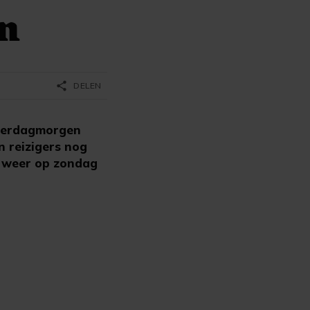
en
share
DELEN
aterdagmorgen
n reizigers nog
s weer op zondag