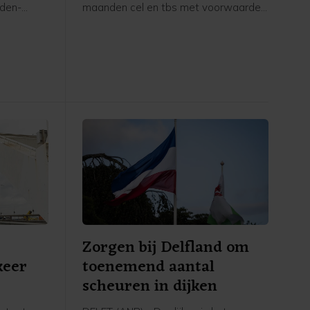
eden-
maanden cel en tbs met voorwaarden
Maas en
voor onder meer een geweldsincident
zig en
in zorginstelling Mentrum in oktober
 liet een
vorig jaar, waarvan twee vrouwelijke
verpleegkundigen het slachtoffer
werden.
n
Zorgen bij Delfland om
keer
toenemend aantal
scheuren in dijken