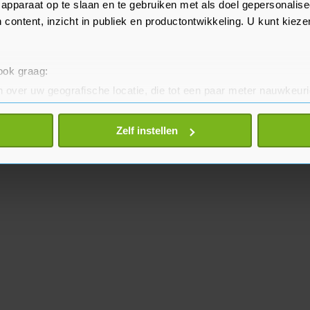
apparaat op te slaan en te gebruiken met als doel gepersonalise
 content, inzicht in publiek en productontwikkeling. U kunt kiez
 ook graag:
 over uw geografische locatie, die tot een paar meter nauwkeuri
eren door het actief te scannen op specifieke eigenschappen (fing
onlijke gegevens worden verwerkt en stel uw voorkeuren in he
Zelf instellen
jzigen of intrekken in de Cookieverklaring.
te beter en wordt jouw bezoek makkelijker en persoonlijker. O
je gemaakte keuze altijd wijzigen of intrekken.