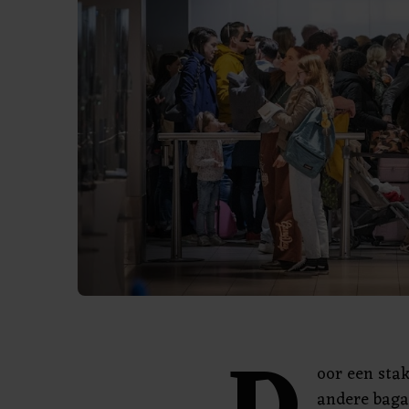
oor een sta
andere baga