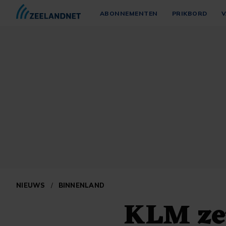
ABONNEMENTEN
PRIKBORD
V
NIEUWS
/
BINNENLAND
KLM zet