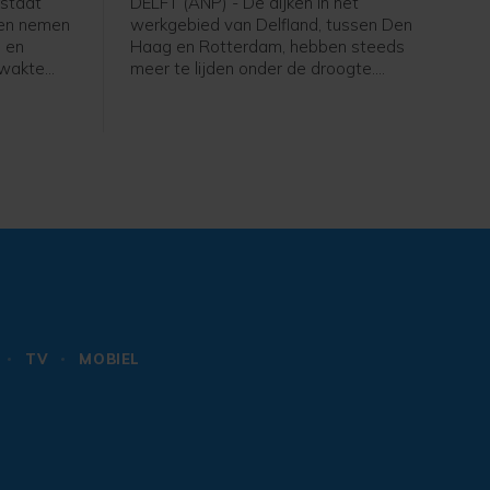
rstaat
DELFT (ANP) - De dijken in het
len nemen
werkgebied van Delfland, tussen Den
 en
Haag en Rotterdam, hebben steeds
zwakte
meer te lijden onder de droogte.
ringen. Er
Inspecteurs van het
hoogheemraadschap telden deze
langs de
week ongeveer 180 scheuren. Tijdens
elke tekst
de vorige inspectieronde waren dat er
an is nog
zo'n dertig.
dvoerder.
TV
MOBIEL