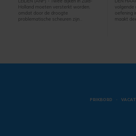
LEIDEN (ANP) - Twee dijken in Zuid-
DEN HAAG
Holland moeten versterkt worden,
volgende 
omdat door de droogte
oefening 
problematische scheuren zijn
maakt dee
ontstaan. Het gaat om een kade langs
om het No
De Does bij Hoogmade en om een dijk
verdedige
bij Reeuwijk.
ruzie tus
strategisc
PRIKBORD
VACAT