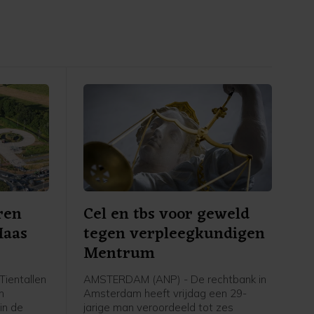
ren
Cel en tbs voor geweld
Maas
tegen verpleegkundigen
Mentrum
ientallen
AMSTERDAM (ANP) - De rechtbank in
n
Amsterdam heeft vrijdag een 29-
in de
jarige man veroordeeld tot zes