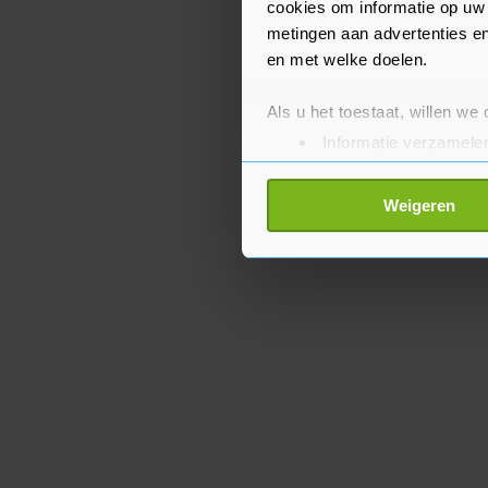
cookies om informatie op uw 
metingen aan advertenties en
en met welke doelen.
Als u het toestaat, willen we
Informatie verzamelen
Uw apparaat identific
Lees meer over hoe uw perso
Weigeren
toestemming op elk moment wi
Met cookies werkt onze websi
ons cookiebeleid bekijken en 