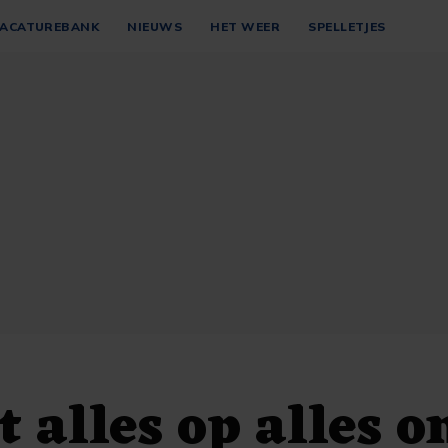
ACATUREBANK
NIEUWS
HET WEER
SPELLETJES
 alles op alles 