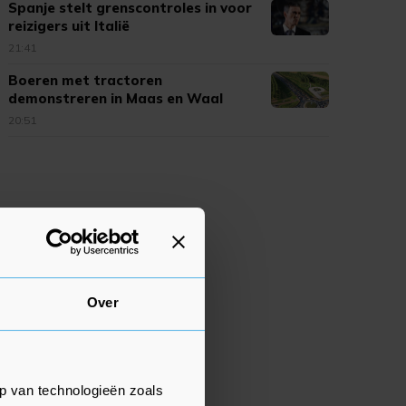
Spanje stelt grenscontroles in voor
reizigers uit Italië
21:41
Boeren met tractoren
demonstreren in Maas en Waal
20:51
Over
p van technologieën zoals