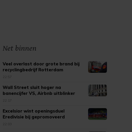
Net binnen
Veel overlast door grote brand bij
recyclingbedrijf Rotterdam
22:57
Wall Street sluit hoger na
banencijfer VS, Airbnb uitblinker
22:17
Excelsior wint openingsduel
Eredivisie bij gepromoveerd
Cambuur
22:03