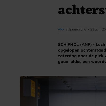
achters
ANP
in Binnenland
23 april 2
•
SCHIPHOL (ANP) - Luch
opgelopen achterstande
zaterdag naar de plek 
gaan, aldus een woordv