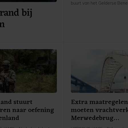
buurt van het Gelderse Ben
rand bij
Leeuwen (gemeente West 
Waal). De politie was aanwe
am
faciliteerde de demonstratie,
woordvoerder weten.
and stuurt
Extra maatregele
iren naar oefening
moeten vrachtver
enland
Merwedebrug
terugdringen