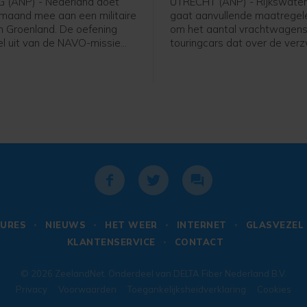
 (ANP) - Nederland doet
UTRECHT (ANP) - Rijkswate
maand mee aan een militaire
gaat aanvullende maatrege
in Groenland. De oefening
om het aantal vrachtwagens
l uit van de NAVO-missie
touringcars dat over de ver
ordpoolgebied beter te
Merwedebrug rijdt terug te d
n. Die is opgetuigd om de
worden borden geplaatst bij
sen de VS en Europa over het
grensovergangen, boven en 
he gebied bij te leggen.
weg en bij op- en afritten. W
er op die borden komt te sta
niet duidelijk, zegt een woor
URES
NIEUWS
HET WEER
INTERNET
GLASVEZEL
KLANTENSERVICE
CONTACT
© 2026
ZeelandNet
. Onderdeel van
DELTA Fiber Nederland B.V.
Privacy
Voorwaarden
Toegankelijksheidverklaring
Cookies