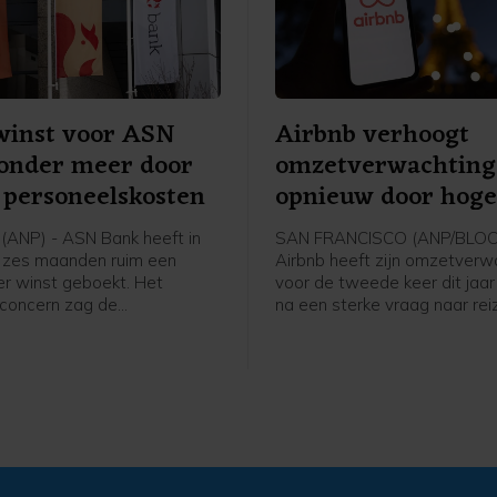
winst voor ASN
Airbnb verhoogt
onder meer door
omzetverwachting
 personeelskosten
opnieuw door hog
reisvraag
ANP) - ASN Bank heeft in
SAN FRANCISCO (ANP/BLO
 zes maanden ruim een
Airbnb heeft zijn omzetverw
r winst geboekt. Het
voor de tweede keer dit jaa
e concern zag de
na een sterke vraag naar rei
skosten dalen door een
afgelopen kwartaal. Het
ganisatie waarbij vele
verhuurplatform zag in Noor
 banen verdwijnen. Verder
de grootste groei in bijna drie
 resultaten positief
mede door het wereldkamp
 door incidentele posten.
voetbal.