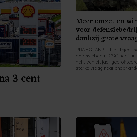
Meer omzet en win
voor defensiebedri
dankzij grote vraa
PRAAG (ANP) - Het Tsjechis
defensiebedrijf CSG heeft in
helft van dit jaar geprofitee
sterke vraag naar onder ande
jna 3 cent
defensiesystemen en stijge
NAVO-budgetten. Het bedrijf
beursnotering in Amsterdam 
boekte dankzij de aanhoude
meer omzet en een flink hog
nettowinst.