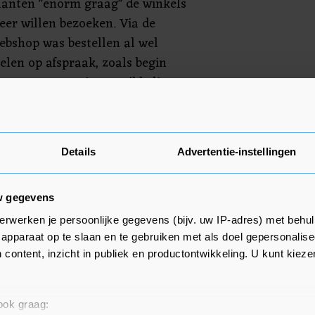
lanten "enorm graag" de winkels
eer willen bezoeken. Via de
ebshop was bestellen al wel
elen op afspraak, zoals begin
taan, was nog in ontwikkeling.
 coronavirus tegen te gaan,
nkels sinds half december op slot.
Details
Advertentie-instellingen
w gegevens
erwerken je persoonlijke gegevens (bijv. uw IP-adres) met behul
apparaat op te slaan en te gebruiken met als doel gepersonalise
 content, inzicht in publiek en productontwikkeling. U kunt kiez
 ook graag: