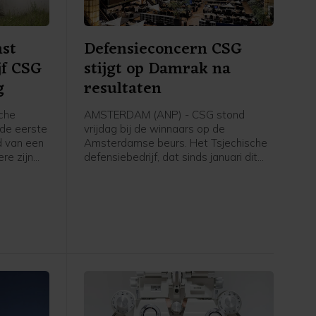
st
Defensieconcern CSG
jf CSG
stijgt op Damrak na
g
resultaten
che
AMSTERDAM (ANP) - CSG stond
 de eerste
vrijdag bij de winnaars op de
rd van een
Amsterdamse beurs. Het Tsjechische
re zijn
defensiebedrijf, dat sinds januari dit
nde
jaar een notering heeft op het Damrak,
, dat een
boekte in de eerste jaarhelft flink meer
heeft,
omzet en winst. CSG maakt onder
nde vraag
meer pantservoertuigen en munitie,
ere
die NAVO-landen zoals Nederland
bestellen bij het bedrijf en doneren
aan Oekraïne voor de strijd tegen
Rusland. Het aandeel werd bijna 6
procent hoger gezet en was daarmee
opnieuw de sterkste stijger in de
MidKap. Donderdag won CSG al 5,7