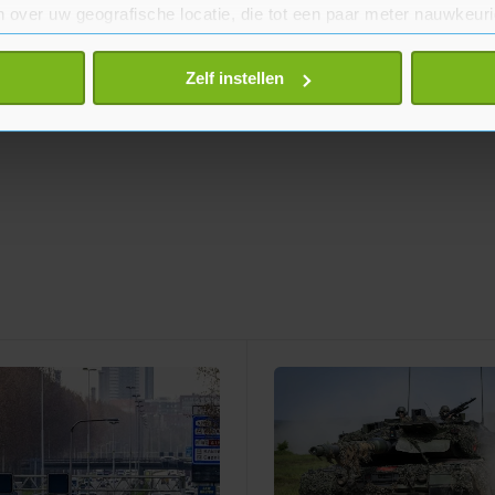
 over uw geografische locatie, die tot een paar meter nauwkeuri
eren door het actief te scannen op specifieke eigenschappen (fing
onlijke gegevens worden verwerkt en stel uw voorkeuren in he
Zelf instellen
jzigen of intrekken in de Cookieverklaring.
te beter en wordt jouw bezoek makkelijker en persoonlijker. O
je gemaakte keuze altijd wijzigen of intrekken.