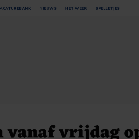
ACATUREBANK
NIEUWS
HET WEER
SPELLETJES
 vanaf vrijdag o