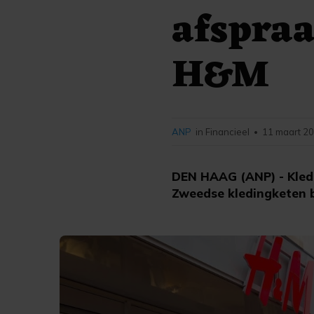
afspraa
H&M
ANP
in Financieel
11 maart 20
•
DEN HAAG (ANP) - Kledi
Zweedse kledingketen b