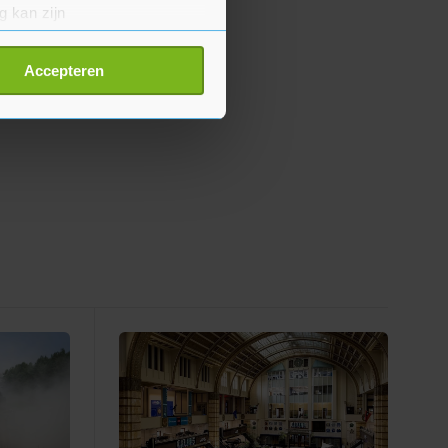
g kan zijn
erprinting)
t
detailgedeelte
in. U kunt uw
Accepteren
p onze cookiepagina kun je