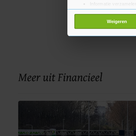
Informatie verzamelen
Uw apparaat identific
Lees meer over hoe uw perso
Weigeren
toestemming op elk moment wi
Met cookies werkt onze websi
ons cookiebeleid bekijken en 
Meer uit Financieel