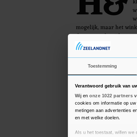
H&
k
w
w
mogelijk, maar het wink
deze maand werd toeges
Om verspreiding van het
waren niet-essentiële wi
Toestemming
Verantwoord gebruik van u
Wij en
onze 1022 partners
v
cookies om informatie op uw 
metingen aan advertenties en
en met welke doelen.
Als u het toestaat, willen we