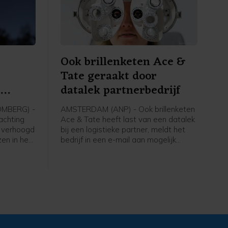
procent.
Ook brillenketen Ace &
Tate geraakt door
e
datalek partnerbedrijf
OMBERG) -
AMSTERDAM (ANP) - Ook brillenketen
achting
Ace & Tate heeft last van een datalek
r verhoogd
bij een logistieke partner, meldt het
zen in het
bedrijf in een e-mail aan mogelijk
getroffen klanten. Eerder deze week
d-Amerika
kregen Bol, de Bijenkorf, ING en Ajax
 jaar,
ook al te maken met een
ioenschap
beveiligingsincident bij een logistieke
partner.