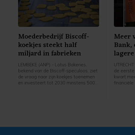
Moederbedrijf Biscoff-
Meer 
koekjes steekt half
Bank, 
miljard in fabrieken
lagere
LEMBEKE (ANP) - Lotus Bakeries,
UTRECHT (
bekend van de Biscoff-speculoos, ziet
de eerste
de vraag naar zijn koekjes toenemen
kwart mee
en investeert tot 2030 minstens 500
financiël
miljoen euro in drie fabrieken. De
personeel
omzet van het moederbedrijf van
grote reor
onder meer Snelle Jelle nam het
honderden
afgelopen halfjaar toe, mede door een
werden de
gestegen vraag naar de Biscoff-
beïnvloed
koekjes en de repen van TREK en nākd.