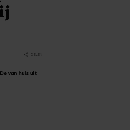
ij
share
DELEN
De van huis uit