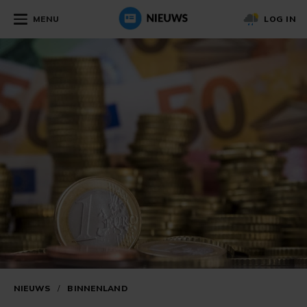
MENU
LOG IN
NIEUWS
/
BINNENLAND