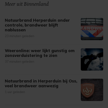
onze cookiepagina kun je ons cookiebeleid bekijken en je
Meer uit Binnenland
gemaakte keuze altijd wijzigen of intrekken.
Natuurbrand Herperduin onder
controle, brandweer blijft
nablussen
23 minuten geleden
Weeronline: weer lijkt gunstig om
zonsverduistering te zien
37 minuten geleden
Natuurbrand in Herperduin bij Oss,
veel brandweer aanwezig
1 uur geleden