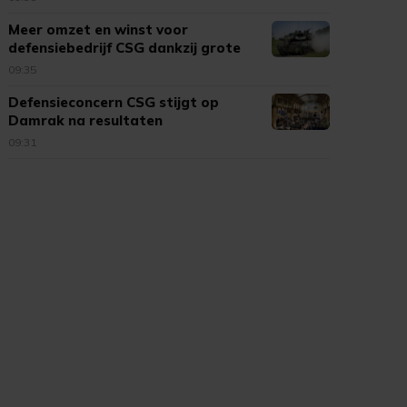
Meer omzet en winst voor
defensiebedrijf CSG dankzij grote
vraag
09:35
Defensieconcern CSG stijgt op
Damrak na resultaten
09:31