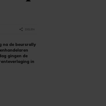
share
DELEN
 na de beursrally
lenhandelaren
jdag gingen de
enteverlaging in