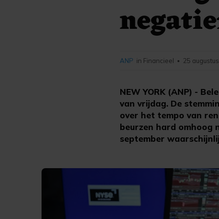
negatie
ANP
in Financieel
25 augustus
•
NEW YORK (ANP) - Bele
van vrijdag. De stemm
over het tempo van ren
beurzen hard omhoog na
september waarschijnlij