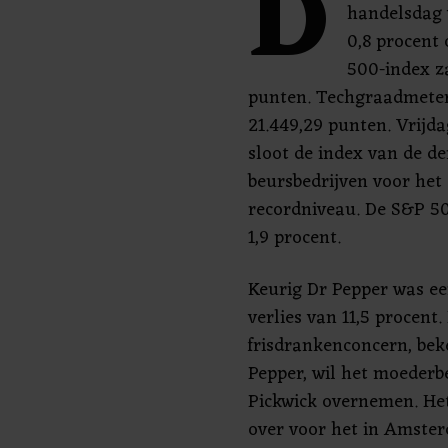
D
handelsdag 
0,8 procent
500-index za
punten. Techgraadmeter
21.449,29 punten. Vrijda
sloot de index van de d
beursbedrijven voor het 
recordniveau. De S&P 5
1,9 procent.
Keurig Dr Pepper was ee
verlies van 11,5 procen
frisdrankenconcern, be
Pepper, wil het moederb
Pickwick overnemen. Het 
over voor het in Amster