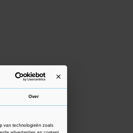
Over
p van technologieën zoals
erde advertenties en content,