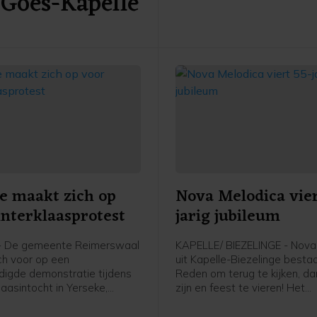
 Goes-Kapelle
met zwart geschminkte Piet
onderwerp dat al langere tijd
discussie leidt. Actievoerde
niet aanwezig, waardoor de
alternatieve intocht rustig ve
e maakt zich op
Nova Melodica vier
interklaasprotest
jarig jubileum
- De gemeente Reimerswaal
KAPELLE/ BIEZELINGE - Nova
ich voor op een
uit Kapelle-Biezelinge bestaa
igde demonstratie tijdens
Reden om terug te kijken, d
laasintocht in Yerseke,
zijn en feest te vieren! Het
zaterdag 15 november.
jongerenkoor en -combo, ond
van dirigent Marianne van Dij