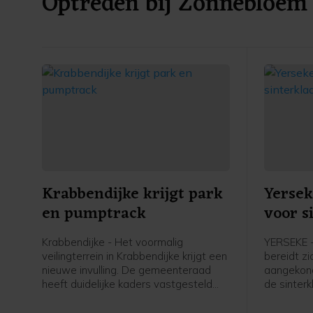
Optreden bij Zonnebloem
Krabbendijke krijgt park
Yersek
en pumptrack
voor s
Krabbendijke - Het voormalig
YERSEKE 
veilingterrein in Krabbendijke krijgt een
bereidt z
nieuwe invulling. De gemeenteraad
aangekond
heeft duidelijke kaders vastgesteld
de sinterk
voor de inrichting van het terrein, dat
komende 
een groene ontmoetingsplek voor het