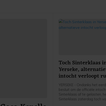
Toch Sinterklaas i
Yerseke, alternati
intocht verloopt ru
YERSEKE - Ondanks het eer
besluit om de officiële intoc
Sinterklaas af te gelasten, h
Sinterklaas zaterdag toch v
wal gezet in Yerseke. De Si