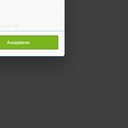
g kan zijn
erprinting)
t
detailgedeelte
in. U kunt uw
Accepteren
p onze cookiepagina kun je