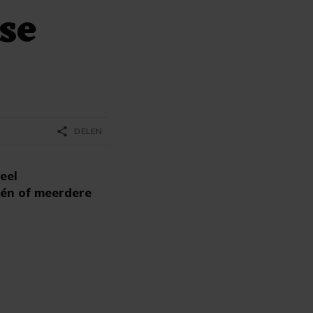
se
share
DELEN
eel
één of meerdere