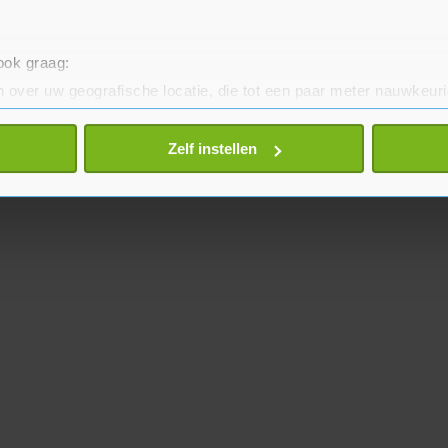
 ook graag:
 over uw geografische locatie, die tot een paar meter nauwkeuri
eren door het actief te scannen op specifieke eigenschappen (fing
onlijke gegevens worden verwerkt en stel uw voorkeuren in he
Zelf instellen
jzigen of intrekken in de Cookieverklaring.
te beter en wordt jouw bezoek makkelijker en persoonlijker. O
je gemaakte keuze altijd wijzigen of intrekken.