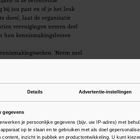
ijken of de betreffende
 bij jou past en of je het leuk
te doen’, laat de organisatie
stien verenigingen nemen deel
en hun kennismakingslessen
ennismakingsweken. ‘Neem snel
te en plan alvast een bezoekje
g! Vind je het spannend om de 1e
nismakingsles te gaan of zijn er
Zoek je een andere tak van
Details
Advertentie-instellingen
r instrument bespelen, maar staat
te, neem dan contact met mij op.
lde@reimerswaal.nl
of bel 0113-
w gegevens
ordan van Langevelde.’
erwerken je persoonlijke gegevens (bijv. uw IP-adres) met behul
apparaat op te slaan en te gebruiken met als doel gepersonalise
 content, inzicht in publiek en productontwikkeling. U kunt kiez