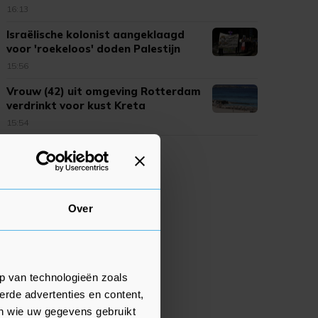
16:13
Israëlische kolonist aangeklaagd
voor 'roekeloos' doden Palestijn
15:56
Vrouw (42) uit omgeving Rotterdam
verdrinkt voor kust Kreta
15:54
Over
p van technologieën zoals
erde advertenties en content,
en wie uw gegevens gebruikt