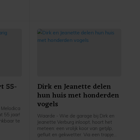
en, een
hopen zondag 16 november rond
 tot
14.30 uur te arriveren in de
rs waren
buitenhaven bij de steiger van het
fiets-voetveer. Muziekvereniging EMM/
rliep.
Scheldegalm zal het gezelschap
verwelkomen met de bekende
sinterklaas-meezingers.
t 55-
Dirk en Jeanette delen
hun huis met honderden
vogels
 Melodica
t 55 jaar!
Waarde - Wie de garage bij Dirk en
ankbaar te
Jeanette Verburg inloopt, hoort het
meteen: een vrolijk koor van getjilp,
er leiding
gefluit en gekwetter. Via een trapje
ke, viert