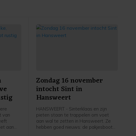
n
Zondag 16 november
eve
intocht Sint in
stig
Hansweert
dere
HANSWEERT - Sinterklaas en zijn
ht van
pieten staan te trappelen om voet
eeft
aan wal te zetten in Hansweert. Ze
oet aan
hebben goed nieuws: de pakjesboot
nt kwam
ligt op koers en Sint en zijn pieten