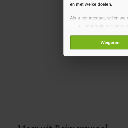
en met welke doelen.
Als u het toestaat, willen we
Informatie verzamelen
Uw apparaat identific
Lees meer over hoe uw perso
Weigeren
toestemming op elk moment wi
Met cookies werkt onze websi
ons cookiebeleid bekijken en 