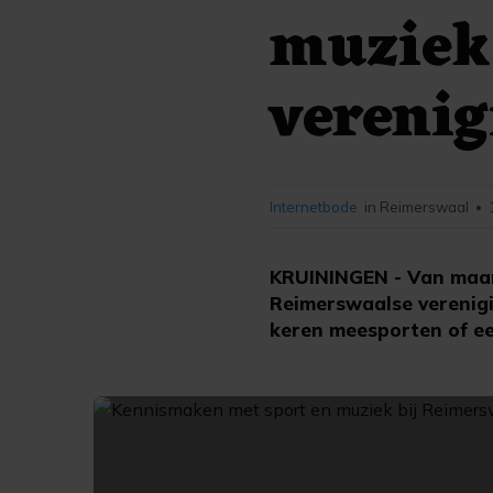
muziek
vereni
Internetbode
in Reimerswaal
•
KRUININGEN - Van maan
Reimerswaalse verenigi
keren meesporten of e