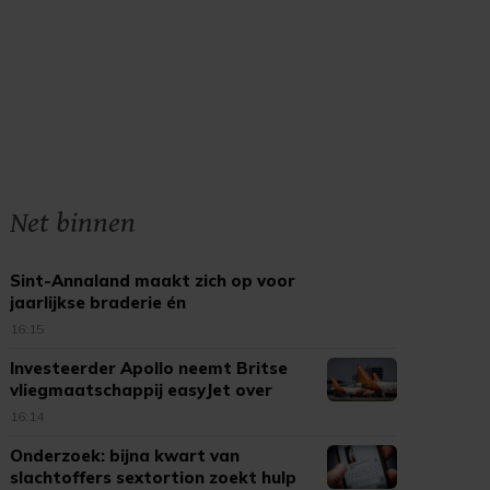
Net binnen
Sint-Annaland maakt zich op voor
jaarlijkse braderie én
kinderbraderie
16:15
Investeerder Apollo neemt Britse
vliegmaatschappij easyJet over
16:14
Onderzoek: bijna kwart van
slachtoffers sextortion zoekt hulp