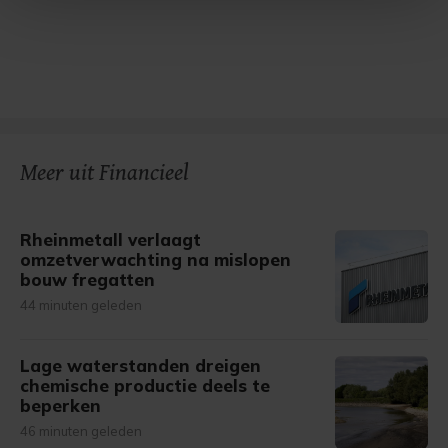
Met cookies werkt onze website beter en wordt jouw
bezoek makkelijker en persoonlijker. Op
onze cookiepagina kun je ons cookiebeleid bekijken en je
gemaakte keuze altijd wijzigen of intrekken.
Meer uit Financieel
Rheinmetall verlaagt
omzetverwachting na mislopen
bouw fregatten
44 minuten geleden
Lage waterstanden dreigen
chemische productie deels te
beperken
46 minuten geleden