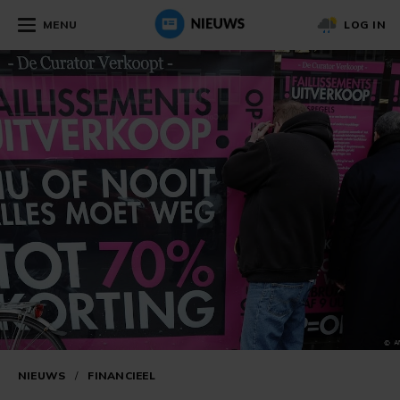
MENU
LOG IN
NIEUWS
/
FINANCIEEL