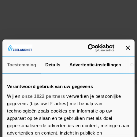
Toestemming
Details
Advertentie-instellingen
Ov
Verantwoord gebruik van uw gegevens
Meer uit Vlissingen
Wij en
onze 1022 partners
verwerken je persoonlijke
gegevens (bijv. uw IP-adres) met behulp van
technologieën zoals cookies om informatie op uw
Caravan volledig uitgebrand op
apparaat op te slaan en te gebruiken met als doel
Commandoweg in Vlissingen
gepersonaliseerde advertenties en content, metingen aan
8 maanden geleden
advertenties en content, inzicht in publiek en