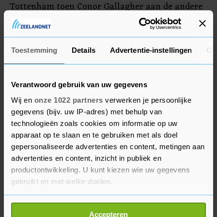
Tottenham toen Conor Gallagher aan de andere
kant de buitenkant van de paal raakte. In de 88e
minuut viel alsnog de beslissing: Kane kopte
voorbij de twijfelende doelman Sam Johnstone.
Toestemming
Details
Advertentie-instellingen
Ov
Verantwoord gebruik van uw gegevens
Wij en
onze 1022 partners
verwerken je persoonlijke
gegevens (bijv. uw IP-adres) met behulp van
technologieën zoals cookies om informatie op uw
apparaat op te slaan en te gebruiken met als doel
gepersonaliseerde advertenties en content, metingen aan
advertenties en content, inzicht in publiek en
productontwikkeling. U kunt kiezen wie uw gegevens
gebruikt en met welke doelen.
Als u het toestaat, willen we ook graag:
Accepteren