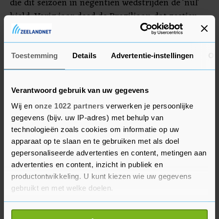
die dit seizoen in negentien wedstrijden de 'nul'
hield. Vorig jaar deed de Braziliaan dat zestien
keer. Edwin van der Sar ontving de Gouden
Handschoen in 2008-2009, toen hij in 21
wedstrijden zonder tegentreffer bleef.
Toestemming
Details
Advertentie-instellingen
Ov
Verantwoord gebruik van uw gegevens
Wij en
onze 1022 partners
verwerken je persoonlijke
gegevens (bijv. uw IP-adres) met behulp van
technologieën zoals cookies om informatie op uw
apparaat op te slaan en te gebruiken met als doel
gepersonaliseerde advertenties en content, metingen aan
advertenties en content, inzicht in publiek en
productontwikkeling. U kunt kiezen wie uw gegevens
gebruikt en met welke doelen.
Als u het toestaat, willen we ook graag: