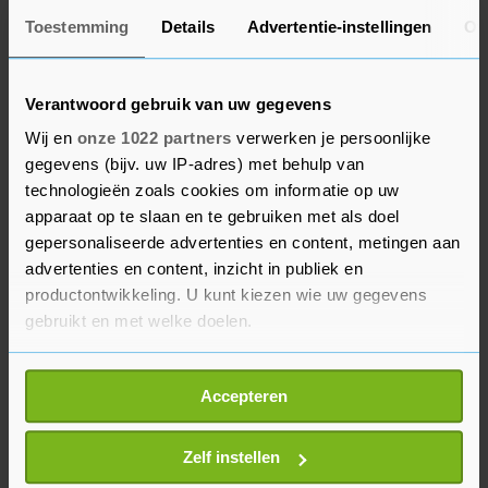
Er staat binnenkort al een gesprek gepland
Toestemming
Details
Advertentie-instellingen
Ov
tussen haar en Simons over "de omgangsvormen
in de Kamer."
Verantwoord gebruik van uw gegevens
Wij en
onze 1022 partners
verwerken je persoonlijke
"In dit gesprek kunnen ook de geuite gevoelens
gegevens (bijv. uw IP-adres) met behulp van
van (sociale) onveiligheid in het parlement aan
technologieën zoals cookies om informatie op uw
de orde komen", aldus de woordvoerder.
apparaat op te slaan en te gebruiken met als doel
Bergkamp had al eerder aangekondigd dat ze
gepersonaliseerde advertenties en content, metingen aan
met alle fracties gesprekken wilde voeren over
advertenties en content, inzicht in publiek en
omgangsvormen in het debat. Aanleiding
productontwikkeling. U kunt kiezen wie uw gegevens
gebruikt en met welke doelen.
daarvoor waren uitlatingen van Kamerleden van
Forum voor Democratie over tribunalen en het
Als u het toestaat, willen we ook graag:
vergoeilijken van intimiderende mailtjes van de
Accepteren
Informatie verzamelen over uw geografische
achterban naar andere Kamerleden.
locatie, die tot een paar meter nauwkeurig kan zijn
Uw apparaat identificeren door het actief te
Zelf instellen
scannen op specifieke eigenschappen (fingerprinting)