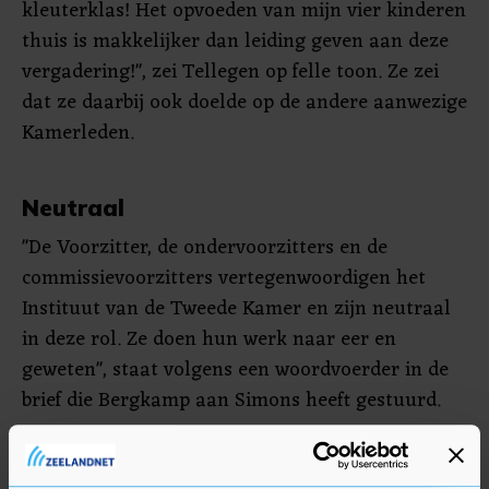
kleuterklas! Het opvoeden van mijn vier kinderen
thuis is makkelijker dan leiding geven aan deze
vergadering!", zei Tellegen op felle toon. Ze zei
dat ze daarbij ook doelde op de andere aanwezige
Kamerleden.
Neutraal
"De Voorzitter, de ondervoorzitters en de
commissievoorzitters vertegenwoordigen het
Instituut van de Tweede Kamer en zijn neutraal
in deze rol. Ze doen hun werk naar eer en
geweten", staat volgens een woordvoerder in de
brief die Bergkamp aan Simons heeft gestuurd.
Wel is Bergkamp van mening "dat iedereen zich
veilig moet kunnen voelen in het Kamergebouw".