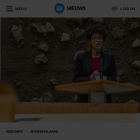
MENU
LOG IN
NIEUWS
/
BINNENLAND