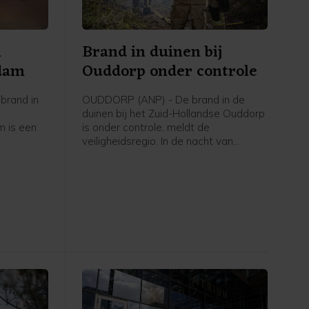
n
Brand in duinen bij
rdam
Ouddorp onder controle
brand in
OUDDORP (ANP) - De brand in de
duinen bij het Zuid-Hollandse Ouddorp
 is een
is onder controle, meldt de
veiligheidsregio. In de nacht van
eidsregio
donderdag op vrijdag blijft nog een
aantal brandweervoertuigen ter
plaatse om eventueel oplaaiende
vuurhaarden te blussen.
Vrijdagochtend gaat het waterschap
het gebied verder "strippen" om vuur
dat mogelijk nog in de grond zit te
doven.