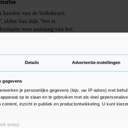
rmatie
in handen van de Volkskrant,
 aldus Van Dijk. "Het is
nformatie voor aanvang van het
t. Anders is de Kamer niet of
, waardoor een goed debat
Details
Advertentie-instellingen
amilieleden te evacueren van
die volgens de ambassade
w gegevens
s de staf zelf, stuitte tot kort
erwerken je persoonlijke gegevens (bijv. uw IP-adres) met behul
l veroverden op verzet in Den
apparaat op te slaan en te gebruiken met als doel gepersonalise
rant. Van de lijst mochten drie
 content, inzicht in publiek en productontwikkeling. U kunt kiez
bassade mocht kiezen wie, zo
post te horen. Ambassadeur
de deze keuze te maken.
 ook graag: