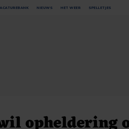
ACATUREBANK
NIEUWS
HET WEER
SPELLETJES
il opheldering 