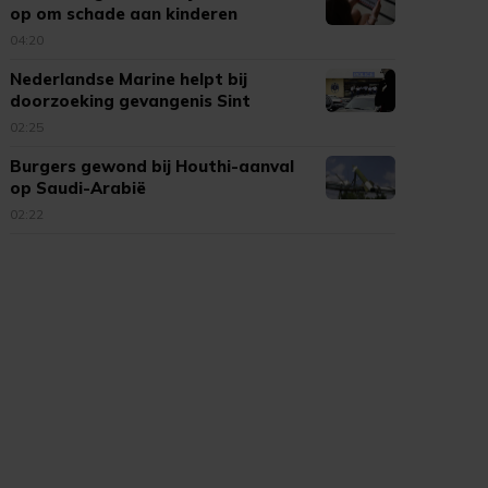
op om schade aan kinderen
04:20
Nederlandse Marine helpt bij
doorzoeking gevangenis Sint
Maarten
02:25
Burgers gewond bij Houthi-aanval
op Saudi-Arabië
02:22