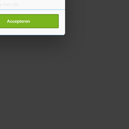
g kan zijn
erprinting)
t
detailgedeelte
in. U kunt uw
Accepteren
p onze cookiepagina kun je