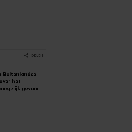
share
DELEN
n Buitenlandse
over het
mogelijk gevaar