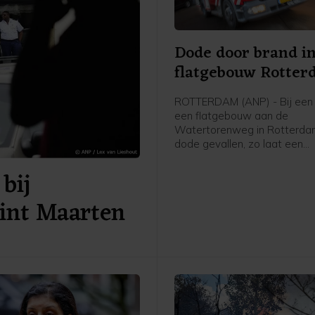
Dode door brand i
flatgebouw Rotte
ROTTERDAM (ANP) - Bij een 
een flatgebouw aan de
Watertorenweg in Rotterdam
dode gevallen, zo laat een
woordvoerder van de Veiligh
bij
Rijnmond weten.
Sint Maarten