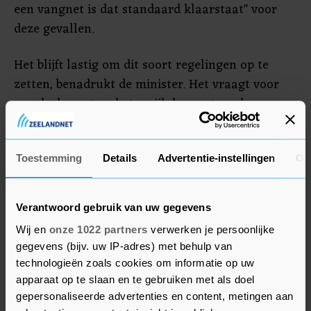
een vangnet is dat standaard klaarstaat" voor
deze gevallen.
Het blijft lastig om dit soort regelingen op te
zetten, benadrukt de minister. Het vraagt voor
een deel maatwerk, terwijl de maatregelen van
het kabinet, omdat ze in recordsnelheid zijn
opgetuigd, juist algemeen en breed zijn. Het moet
uitvoerbaar blijven, bijvoorbeeld voor
Toestemming
Details
Advertentie-instellingen
Ov
uitkeringsinstantie UWV en gemeenten, zegt
Koolmees. "We moeten oppassen dat er niet voor
Verantwoord gebruik van uw gegevens
elke groep een aparte regeling komt, want dat
Wij en
onze 1022 partners
verwerken je persoonlijke
kunnen we niet waarmaken."
gegevens (bijv. uw IP-adres) met behulp van
technologieën zoals cookies om informatie op uw
apparaat op te slaan en te gebruiken met als doel
gepersonaliseerde advertenties en content, metingen aan