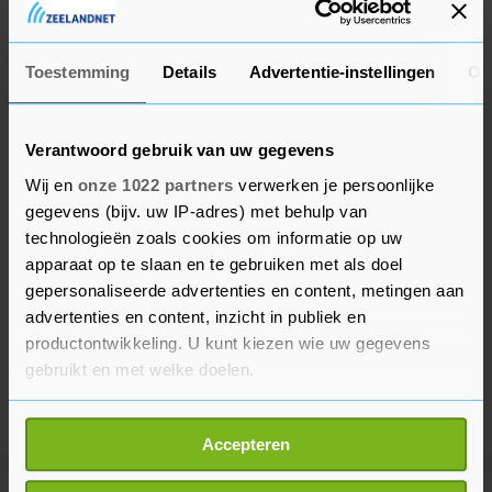
een internetzender vanuit zijn studio aan huis.
Toestemming
Details
Advertentie-instellingen
Ov
Verantwoord gebruik van uw gegevens
Wij en
onze 1022 partners
verwerken je persoonlijke
gegevens (bijv. uw IP-adres) met behulp van
technologieën zoals cookies om informatie op uw
apparaat op te slaan en te gebruiken met als doel
gepersonaliseerde advertenties en content, metingen aan
advertenties en content, inzicht in publiek en
productontwikkeling. U kunt kiezen wie uw gegevens
gebruikt en met welke doelen.
Als u het toestaat, willen we ook graag:
Accepteren
Informatie verzamelen over uw geografische
locatie, die tot een paar meter nauwkeurig kan zijn