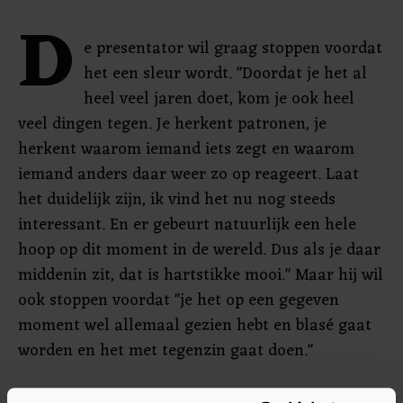
D
e presentator wil graag stoppen voordat
het een sleur wordt. "Doordat je het al
heel veel jaren doet, kom je ook heel
veel dingen tegen. Je herkent patronen, je
herkent waarom iemand iets zegt en waarom
iemand anders daar weer zo op reageert. Laat
het duidelijk zijn, ik vind het nu nog steeds
interessant. En er gebeurt natuurlijk een hele
hoop op dit moment in de wereld. Dus als je daar
middenin zit, dat is hartstikke mooi." Maar hij wil
ook stoppen voordat "je het op een gegeven
moment wel allemaal gezien hebt en blasé gaat
worden en het met tegenzin gaat doen."
Van den Berg blijft wekelijks radio maken voor