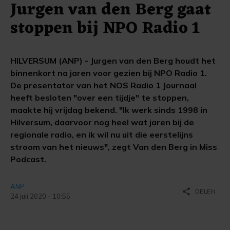
Jurgen van den Berg gaat
stoppen bij NPO Radio 1
HILVERSUM (ANP) - Jurgen van den Berg houdt het
binnenkort na jaren voor gezien bij NPO Radio 1.
De presentator van het NOS Radio 1 Journaal
heeft besloten "over een tijdje" te stoppen,
maakte hij vrijdag bekend. "Ik werk sinds 1998 in
Hilversum, daarvoor nog heel wat jaren bij de
regionale radio, en ik wil nu uit die eerstelijns
stroom van het nieuws", zegt Van den Berg in Miss
Podcast.
ANP
share
DELEN
24 juli 2020 - 10:55