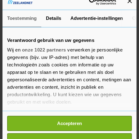
Liever anoniem? Dan bellen met 0800-7000.
Toestemming
Details
Advertentie-instellingen
Ov
Verantwoord gebruik van uw gegevens
Wij en
onze 1022 partners
verwerken je persoonlijke
gegevens (bijv. uw IP-adres) met behulp van
technologieën zoals cookies om informatie op uw
apparaat op te slaan en te gebruiken met als doel
gepersonaliseerde advertenties en content, metingen aan
advertenties en content, inzicht in publiek en
productontwikkeling. U kunt kiezen wie uw gegevens
gebruikt en met welke doelen.
Als u het toestaat, willen we ook graag:
Accepteren
Informatie verzamelen over uw geografische
locatie, die tot een paar meter nauwkeurig kan zijn