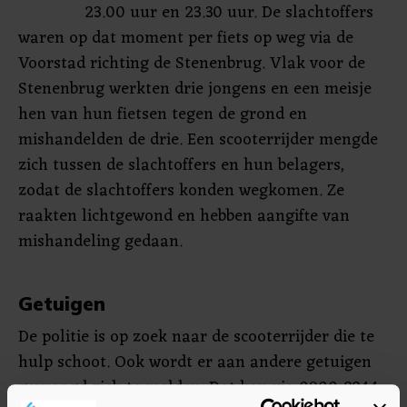
23.00 uur en 23.30 uur. De slachtoffers
waren op dat moment per fiets op weg via de
Voorstad richting de Stenenbrug. Vlak voor de
Stenenbrug werkten drie jongens en een meisje
hen van hun fietsen tegen de grond en
mishandelden de drie. Een scooterrijder mengde
zich tussen de slachtoffers en hun belagers,
zodat de slachtoffers konden wegkomen. Ze
raakten lichtgewond en hebben aangifte van
mishandeling gedaan.
Getuigen
De politie is op zoek naar de scooterrijder die te
hulp schoot. Ook wordt er aan andere getuigen
gevraagd zich te melden. Dat kan via 0900-8844.