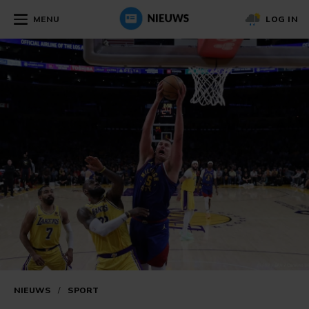
MENU
LOG IN
NIEUWS
/
SPORT