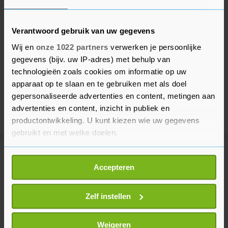
Verantwoord gebruik van uw gegevens
Wij en
onze 1022 partners
verwerken je persoonlijke
gegevens (bijv. uw IP-adres) met behulp van
technologieën zoals cookies om informatie op uw
apparaat op te slaan en te gebruiken met als doel
gepersonaliseerde advertenties en content, metingen aan
advertenties en content, inzicht in publiek en
productontwikkeling. U kunt kiezen wie uw gegevens
gebruikt en met welke doelen.
Als u het toestaat, willen we ook graag:
Meer uit Sport
Accepteren
Informatie verzamelen over uw geografische
locatie, die tot een paar meter nauwkeurig kan zijn
Argentijnse media: vader Messi op
Uw apparaat identificeren door het actief te
Zelf instellen
68-jarige leeftijd overleden
scannen op specifieke eigenschappen (fingerprinting)
56 minuten geleden
Lees meer over hoe uw persoonlijke gegevens worden
Weigeren