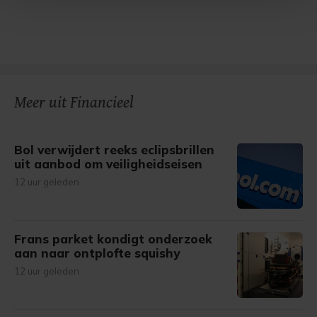
Met cookies werkt onze website beter en wordt jouw
bezoek makkelijker en persoonlijker. Op
onze cookiepagina kun je ons cookiebeleid bekijken en je
gemaakte keuze altijd wijzigen of intrekken.
Meer uit Financieel
Bol verwijdert reeks eclipsbrillen
uit aanbod om veiligheidseisen
12 uur geleden
Frans parket kondigt onderzoek
aan naar ontplofte squishy
12 uur geleden