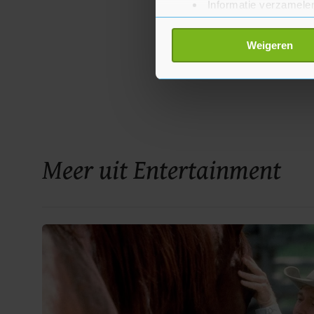
Informatie verzamelen
Uw apparaat identific
Lees meer over hoe uw perso
Weigeren
toestemming op elk moment wi
Met cookies werkt onze websi
ons cookiebeleid bekijken en 
Meer uit Entertainment