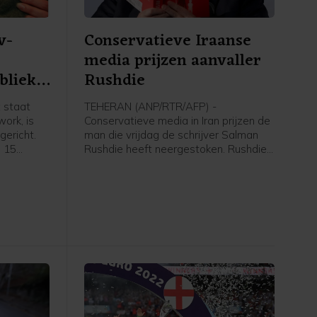
v-
Conservatieve Iraanse
media prijzen aanvaller
blieke
Rushdie
 staat
TEHERAN (ANP/RTR/AFP) -
ork, is
Conservatieve media in Iran prijzen de
ericht.
man die vrijdag de schrijver Salman
p 15
Rushdie heeft neergestoken. Rushdie
geroepen
kampt sinds 1988 met bedreigingen
 Timmer,
vanwege zijn boek De duivelsverzen,
mer. Na
dat door sommige moslims als
taat de
godslasterlijk wordt beschouwd.
al jaar