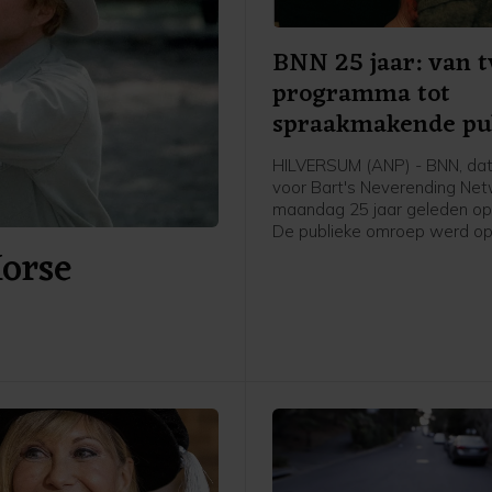
BNN 25 jaar: van t
programma tot
spraakmakende pu
omroep
HILVERSUM (ANP) - BNN, dat
voor Bart's Neverending Netw
maandag 25 jaar geleden opg
De publieke omroep werd o
Horse
augustus 1997 in het leven 
door Bart de Graaff, Gerard
Willem de Bois en Frank Tim
de fusie van BNN en VARA s
omroep inmiddels al een aant
bekend als BNNVARA.