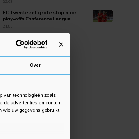
22:03
FC Twente zet grote stap naar
play-offs Conference League
21:56
Over
p van technologieën zoals
erde advertenties en content,
en wie uw gegevens gebruikt