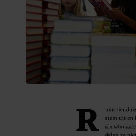
R
uim tiendui
stem uit en
als winnaar,
delen ze niet