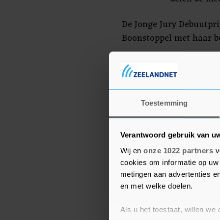
De Jonge Jury Debuutprij
Boonstoppel met haar bo
Beide winnaars krijgen a
prijzen zijn initiatieven
Passionate Bulkboek.
Toestemming
Verantwoord gebruik van u
Wij en
onze 1022 partners
v
cookies om informatie op uw 
metingen aan advertenties en
en met welke doelen.
Als u het toestaat, willen we