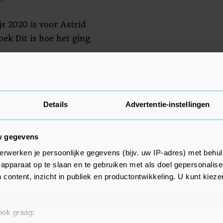
s 2020 is voor Astrid
ek Dit is hoe het ging.
ls prijs "eeuwige roem". De
 van Stichting Lezen en
Details
Advertentie-instellingen
w gegevens
erwerken je persoonlijke gegevens (bijv. uw IP-adres) met behul
apparaat op te slaan en te gebruiken met als doel gepersonalise
 content, inzicht in publiek en productontwikkeling. U kunt kiez
 ook graag: