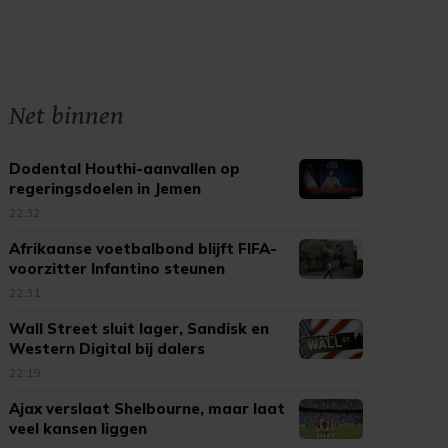
Net binnen
Dodental Houthi-aanvallen op
regeringsdoelen in Jemen
opgelopen
22:32
Afrikaanse voetbalbond blijft FIFA-
voorzitter Infantino steunen
22:31
Wall Street sluit lager, Sandisk en
Western Digital bij dalers
22:19
Ajax verslaat Shelbourne, maar laat
veel kansen liggen