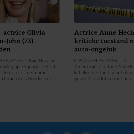
-actrice Olivia
Actrice Anne Hech
-John (73)
kritieke toestand 
eden
auto-ongeluk
ES (ANP) - Olivia Newton-
LOS ANGELES (ANP) - De
andag op 73-jarige leeftijd
Amerikaanse actrice Anne He
. De actrice, met name
kritieke toestand naar het zi
n haar rol als Sandy in de
gebracht nadat ze met haar
ease, sliep in het bijzijn van
woning in reed in Los Angele
n familie vredig in op haar
en het huis vlogen in brand e
alifornië, meldt haar
bestuurder liep ernstige br
t John Easterling op
op, melden Amerikaanse med
.
anonieme bron bevestigde 
dat het om Heche ging en d
Times meldt dat de auto op 
naam geregistreerd stond.