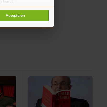
g kan zijn
erprinting)
t
detailgedeelte
in. U kunt uw
Accepteren
p onze cookiepagina kun je