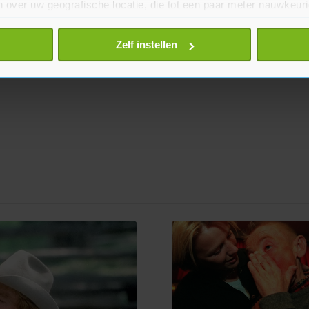
 over uw geografische locatie, die tot een paar meter nauwkeuri
eren door het actief te scannen op specifieke eigenschappen (fing
onlijke gegevens worden verwerkt en stel uw voorkeuren in he
Zelf instellen
jzigen of intrekken in de Cookieverklaring.
te beter en wordt jouw bezoek makkelijker en persoonlijker. O
je gemaakte keuze altijd wijzigen of intrekken.