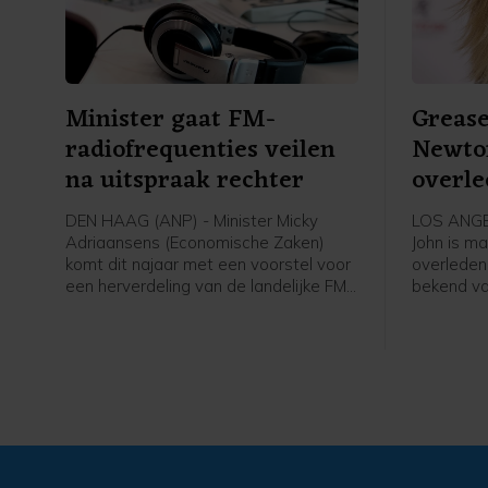
Minister gaat FM-
Grease
radiofrequenties veilen
Newton
na uitspraak rechter
overl
DEN HAAG (ANP) - Minister Micky
LOS ANGEL
Adriaansens (Economische Zaken)
John is ma
komt dit najaar met een voorstel voor
overleden
een herverdeling van de landelijke FM-
bekend va
frequenties door middel van een
musical Gr
veiling. De rechter zette onlangs een
vrienden e
streep door het besluit van haar
ranch in C
ambtsvoorganger Mona Keijzer om de
echtgenoo
bestaande vergunningen met drie jaar
Facebook
te verlengen.