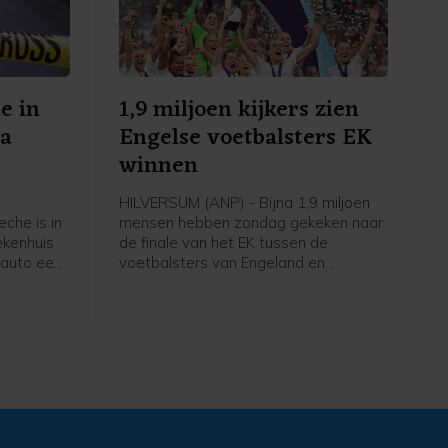
e in
1,9 miljoen kijkers zien
na
Engelse voetbalsters EK
winnen
HILVERSUM (ANP) - Bijna 1,9 miljoen
che is in
mensen hebben zondag gekeken naar
ekenhuis
de finale van het EK tussen de
 auto een
voetbalsters van Engeland en
s. De auto
Duitsland. Via NPO 1 zagen zij hoe de
n de
Engelsen, gecoacht door de
andwonden
Nederlandse Sarina Wiegman, er met
ia. Een
de winst vandoor gingen.
aan CNN
e LA
haar