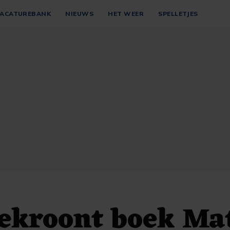
ACATUREBANK
NIEUWS
HET WEER
SPELLETJES
bekroont boek Ma