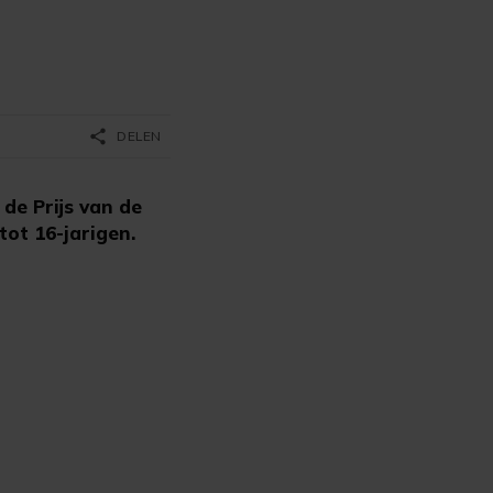
share
DELEN
e Prijs van de
tot 16-jarigen.