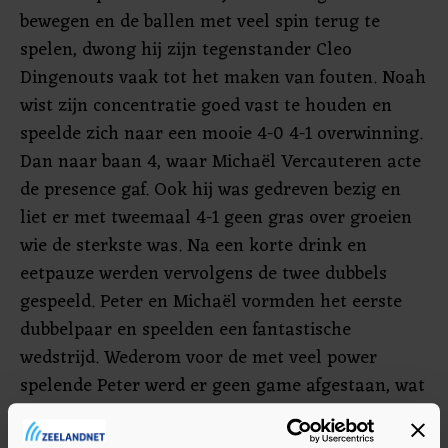
bewegen en de ballen met veel spin terug te
spelen, dwong hij zijn tegenstander Cleo
Dingenouts vaak tot het maken van fouten. Noah
wist zijn concentratie goed vast te houden en
speelde zich naar een mooie 4-0 4-1 overwinning.
Dan naar baan 4, waar Michaël Vercauteren acte
de presence gaf. Ook hij was gedreven bezig en
liet er met tweemaal 4-1 geen gras over groeien
wie de sterkste was. Na een korte drink en
eetpauze werden vervolgens de twee dubbels
gespeeld. Peter en Michaël vormden het eerste
dubbelpaar en speelden een fantastische
wedstrijd. Wederom voor de met veel power
spelende Peter werd er geen game afgestaan, wat
duidt op constant niveau en scherpte van hem en
ook Michaël. Jayden en Noah gingen iets later de